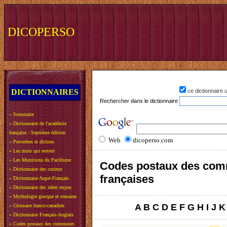
DICOPERSO
DICTIONNAIRES
ce dictionnaire
Rechercher dans le dictionnaire
»
Sommaire
»
Dictionnaire de l'académie
française - Septième édition
Web
dicoperso.com
»
Proverbes et dictons
»
Les mots qui restent
»
Les Munitions du Pacifisme
Codes postaux des co
»
Dictionnaire des curieux
françaises
»
Dictionnaire Argot-Français
»
Dictionnaire des idées reçues
»
Mythologie grecque et romaine
A
B
C
D
E
F
G
H
I
J
K
»
Glossaire franco-canadien
»
Dictionnaire Français-Anglais
»
Codes postaux des communes