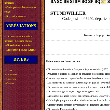
SA
SC
SE
SI
SM
SO
SP
SQ
ST
françaises
»
Codes postaux des communes
STUNDWILLER
belges
»
Sigles et acronymes
Code postal : 67250, départ
ABRÉVIATIONS
Rafraichir la page
|
Aj
»
Dictionnaire de l'académie
française - Septième édition
»
Glossaire franco-canadien
»
Dictionnaire Français-Anglais
DIVERS
Dictionnaires sur dicoperso.com
-
Dictionnaire de l'académie française - Septième édition (1877)
»
Liens
-
Proverbes et dictons
: sélection de proverbes et de dictons clas
Faire un lien
-
Les mots qui restent
: répertoire de citations françaises, expres
»
Copyright
-
Les Munitions du Pacifisme
: Anthologie de plus de 400 pensée
»
Contact
-
Dictionnaire des curieux
: complément pittoresque et original de
-
Dictionnaire Argot-Français
: argot en usage en 1907.
-
Dictionnaire des idées reçues
:
perle d'humour noir, Gustave Fla
-
Mythologie grecque et romaine
: dictionnaire créé à partir du 
-
Glossaire franco-canadien et vocabulaire de locutions vicieuses
-
Dictionnaire Français-Anglais