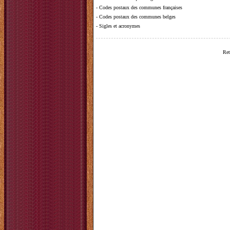
-
Codes postaux des communes françaises
-
Codes postaux des communes belges
-
Sigles et acronymes
Ret