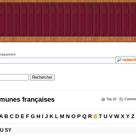
 uniquement
munes françaises
Top 10
Commen
A
B
C
D
E
F
G
H
I
J
K
L
M
N
O
P
Q
R
S
T
U
V
W
X
Y
Z
SU
SY