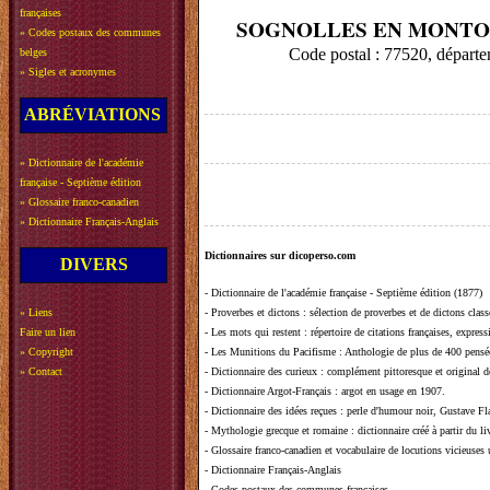
françaises
SOGNOLLES EN MONTO
»
Codes postaux des communes
Code postal : 77520, dépa
belges
»
Sigles et acronymes
ABRÉVIATIONS
»
Dictionnaire de l'académie
française - Septième édition
»
Glossaire franco-canadien
»
Dictionnaire Français-Anglais
Dictionnaires sur dicoperso.com
DIVERS
-
Dictionnaire de l'académie française - Septième édition (1877)
»
Liens
-
Proverbes et dictons
: sélection de proverbes et de dictons clas
Faire un lien
-
Les mots qui restent
: répertoire de citations françaises, expres
»
Copyright
-
Les Munitions du Pacifisme
: Anthologie de plus de 400 pensée
»
Contact
-
Dictionnaire des curieux
: complément pittoresque et original de
-
Dictionnaire Argot-Français
: argot en usage en 1907.
-
Dictionnaire des idées reçues
:
perle d'humour noir, Gustave Fla
-
Mythologie grecque et romaine
: dictionnaire créé à partir du 
-
Glossaire franco-canadien et vocabulaire de locutions vicieuses
-
Dictionnaire Français-Anglais
-
Codes postaux des communes françaises