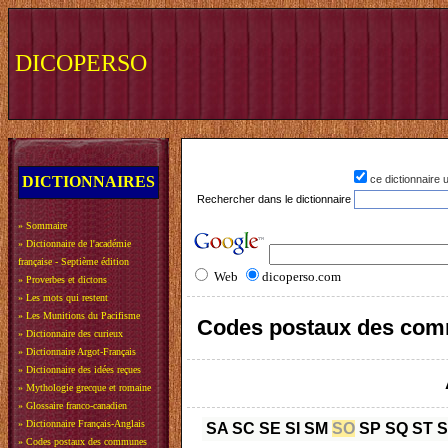
DICOPERSO
DICTIONNAIRES
ce dictionnaire
Rechercher dans le dictionnaire
»
Sommaire
»
Dictionnaire de l'académie
française - Septième édition
Web
dicoperso.com
»
Proverbes et dictons
»
Les mots qui restent
»
Les Munitions du Pacifisme
Codes postaux des com
»
Dictionnaire des curieux
»
Dictionnaire Argot-Français
»
Dictionnaire des idées reçues
»
Mythologie grecque et romaine
»
Glossaire franco-canadien
»
Dictionnaire Français-Anglais
SA
SC
SE
SI
SM
SO
SP
SQ
ST
»
Codes postaux des communes