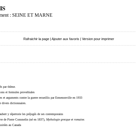
IS
rtement : SEINE ET MARNE
Rafraichir la page
|
Ajouter aux favoris
|
Version pour imprimer
sés par thème.
sions et formules proverbiales
s et arguments contre la guerre recueillis par Ermenonville en 1933
 divers dictionnaires.
ubert y répertorie les préjugés de ses contemporains
livre de Pierre Commelin (né en 1837),
Mythologie grecque et romaine
.
 usitées au Canada