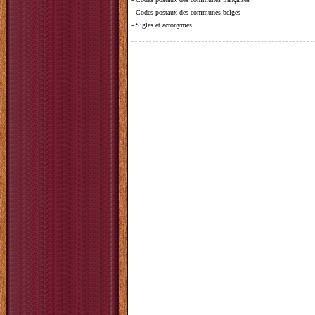
-
Codes postaux des communes belges
-
Sigles et acronymes