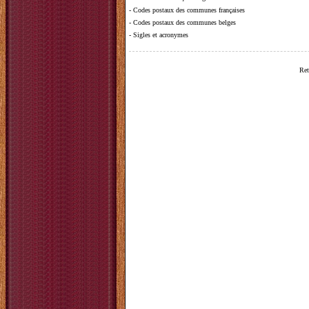
-
Codes postaux des communes françaises
-
Codes postaux des communes belges
-
Sigles et acronymes
Ret