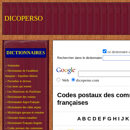
DICOPERSO
DICTIONNAIRES
ce dictionnaire
Rechercher dans le dictionnaire
»
Sommaire
»
Dictionnaire de l'académie
française - Septième édition
Web
dicoperso.com
»
Proverbes et dictons
»
Les mots qui restent
»
Les Munitions du Pacifisme
Codes postaux des co
»
Dictionnaire des curieux
françaises
»
Dictionnaire Argot-Français
»
Dictionnaire des idées reçues
»
Mythologie grecque et romaine
A
B
C
D
E
F
G
H
I
J
K
»
Glossaire franco-canadien
»
Dictionnaire Français-Anglais
»
Codes postaux des communes