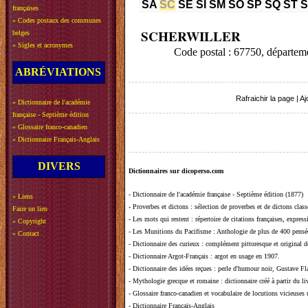
SA
SC
SE
SI
SM
SO
SP
SQ
ST
françaises
»
Codes postaux des communes
SCHERWILLER
belges
»
Sigles et acronymes
Code postal : 67750, départ
ABRÉVIATIONS
Rafraichir la page
|
Aj
»
Dictionnaire de l'académie
française - Septième édition
»
Glossaire franco-canadien
»
Dictionnaire Français-Anglais
DIVERS
Dictionnaires sur dicoperso.com
-
Dictionnaire de l'académie française - Septième édition (1877)
»
Liens
-
Proverbes et dictons
: sélection de proverbes et de dictons clas
Faire un lien
-
Les mots qui restent
: répertoire de citations françaises, expres
»
Copyright
-
Les Munitions du Pacifisme
: Anthologie de plus de 400 pensée
»
Contact
-
Dictionnaire des curieux
: complément pittoresque et original de
-
Dictionnaire Argot-Français
: argot en usage en 1907.
-
Dictionnaire des idées reçues
:
perle d'humour noir, Gustave Fla
-
Mythologie grecque et romaine
: dictionnaire créé à partir du 
-
Glossaire franco-canadien et vocabulaire de locutions vicieuses
-
Dictionnaire Français-Anglais