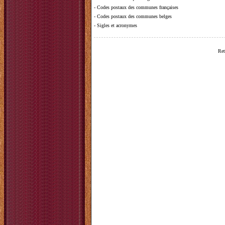
-
Codes postaux des communes françaises
-
Codes postaux des communes belges
-
Sigles et acronymes
Ret