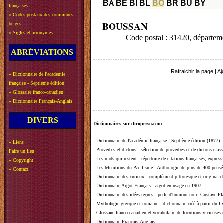
BA
BE
BI
BL
BO
BR
BU
BY
françaises
»
Codes postaux des communes
BOUSSAN
belges
»
Sigles et acronymes
Code postal : 31420, dépa
ABRÉVIATIONS
Rafraichir la page
|
Aj
»
Dictionnaire de l'académie
française - Septième édition
»
Glossaire franco-canadien
»
Dictionnaire Français-Anglais
DIVERS
Dictionnaires sur dicoperso.com
-
Dictionnaire de l'académie française - Septième édition (1877)
»
Liens
-
Proverbes et dictons
: sélection de proverbes et de dictons clas
Faire un lien
-
Les mots qui restent
: répertoire de citations françaises, expres
»
Copyright
-
Les Munitions du Pacifisme
: Anthologie de plus de 400 pensée
»
Contact
-
Dictionnaire des curieux
: complément pittoresque et original de
-
Dictionnaire Argot-Français
: argot en usage en 1907.
-
Dictionnaire des idées reçues
:
perle d'humour noir, Gustave Fla
-
Mythologie grecque et romaine
: dictionnaire créé à partir du 
-
Glossaire franco-canadien et vocabulaire de locutions vicieuses
-
Dictionnaire Français-Anglais