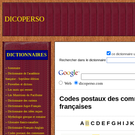
DICOPERSO
DICTIONNAIRES
ce dictionnaire
Rechercher dans le dictionnaire
»
Sommaire
»
Dictionnaire de l'académie
française - Septième édition
Web
dicoperso.com
»
Proverbes et dictons
»
Les mots qui restent
»
Les Munitions du Pacifisme
Codes postaux des co
»
Dictionnaire des curieux
françaises
»
Dictionnaire Argot-Français
»
Dictionnaire des idées reçues
»
Mythologie grecque et romaine
A
B
C
D
E
F
G
H
I
J
K
»
Glossaire franco-canadien
»
Dictionnaire Français-Anglais
»
Codes postaux des communes