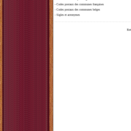
-
Codes postaux des communes françaises
-
Codes postaux des communes belges
-
Sigles et acronymes
Ret