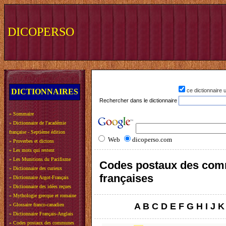
DICOPERSO
DICTIONNAIRES
ce dictionnaire
Rechercher dans le dictionnaire
»
Sommaire
»
Dictionnaire de l'académie
française - Septième édition
Web
dicoperso.com
»
Proverbes et dictons
»
Les mots qui restent
»
Les Munitions du Pacifisme
Codes postaux des co
»
Dictionnaire des curieux
françaises
»
Dictionnaire Argot-Français
»
Dictionnaire des idées reçues
»
Mythologie grecque et romaine
A
B
C
D
E
F
G
H
I
J
K
»
Glossaire franco-canadien
»
Dictionnaire Français-Anglais
»
Codes postaux des communes