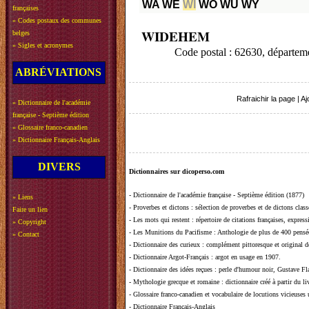
WA
WE
WI
WO
WU
WY
françaises
»
Codes postaux des communes
WIDEHEM
belges
»
Sigles et acronymes
Code postal : 62630, départ
ABRÉVIATIONS
Rafraichir la page
|
Aj
»
Dictionnaire de l'académie
française - Septième édition
»
Glossaire franco-canadien
»
Dictionnaire Français-Anglais
DIVERS
Dictionnaires sur dicoperso.com
-
Dictionnaire de l'académie française - Septième édition (1877)
»
Liens
-
Proverbes et dictons
: sélection de proverbes et de dictons clas
Faire un lien
-
Les mots qui restent
: répertoire de citations françaises, expres
»
Copyright
-
Les Munitions du Pacifisme
: Anthologie de plus de 400 pensée
»
Contact
-
Dictionnaire des curieux
: complément pittoresque et original de
-
Dictionnaire Argot-Français
: argot en usage en 1907.
-
Dictionnaire des idées reçues
:
perle d'humour noir, Gustave Fla
-
Mythologie grecque et romaine
: dictionnaire créé à partir du 
-
Glossaire franco-canadien et vocabulaire de locutions vicieuses
-
Dictionnaire Français-Anglais