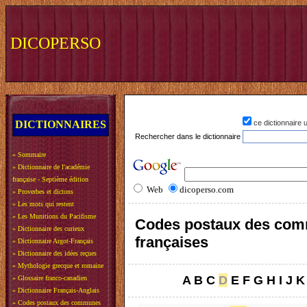
DICOPERSO
DICTIONNAIRES
ce dictionnaire
Rechercher dans le dictionnaire
»
Sommaire
»
Dictionnaire de l'académie
française - Septième édition
Web
dicoperso.com
»
Proverbes et dictons
»
Les mots qui restent
»
Les Munitions du Pacifisme
Codes postaux des co
»
Dictionnaire des curieux
françaises
»
Dictionnaire Argot-Français
»
Dictionnaire des idées reçues
»
Mythologie grecque et romaine
A
B
C
D
E
F
G
H
I
J
K
»
Glossaire franco-canadien
»
Dictionnaire Français-Anglais
»
Codes postaux des communes