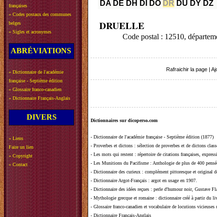
DA
DE
DH
DI
DO
DR
DU
DY
DZ
françaises
»
Codes postaux des communes
DRUELLE
belges
»
Sigles et acronymes
Code postal : 12510, départ
ABRÉVIATIONS
Rafraichir la page
|
Aj
»
Dictionnaire de l'académie
française - Septième édition
»
Glossaire franco-canadien
»
Dictionnaire Français-Anglais
DIVERS
Dictionnaires sur dicoperso.com
-
Dictionnaire de l'académie française - Septième édition (1877)
»
Liens
-
Proverbes et dictons
: sélection de proverbes et de dictons clas
Faire un lien
-
Les mots qui restent
: répertoire de citations françaises, expres
»
Copyright
-
Les Munitions du Pacifisme
: Anthologie de plus de 400 pensée
»
Contact
-
Dictionnaire des curieux
: complément pittoresque et original de
-
Dictionnaire Argot-Français
: argot en usage en 1907.
-
Dictionnaire des idées reçues
:
perle d'humour noir, Gustave Fla
-
Mythologie grecque et romaine
: dictionnaire créé à partir du 
-
Glossaire franco-canadien et vocabulaire de locutions vicieuses
-
Dictionnaire Français-Anglais