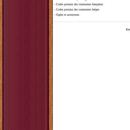
-
Codes postaux des communes françaises
-
Codes postaux des communes belges
-
Sigles et acronymes
Ret