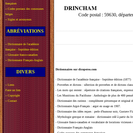
françaises
DRINCHAM
»
Codes postaux des communes
Code postal : 59630, dépar
belges
»
Sigles et acronymes
ABRÉVIATIONS
»
Dictionnaire de l'académie
française - Septième édition
»
Glossaire franco-canadien
»
Dictionnaire Français-Anglais
Dictionnaires sur dicoperso.com
DIVERS
-
Dictionnaire de l'académie française - Septième édition (1877)
»
Liens
-
Proverbes et dictons
: sélection de proverbes et de dictons clas
Faire un lien
-
Les mots qui restent
: répertoire de citations françaises, expres
»
Copyright
-
Les Munitions du Pacifisme
: Anthologie de plus de 400 pensée
»
Contact
-
Dictionnaire des curieux
: complément pittoresque et original de
-
Dictionnaire Argot-Français
: argot en usage en 1907.
-
Dictionnaire des idées reçues
:
perle d'humour noir, Gustave Fla
-
Mythologie grecque et romaine
: dictionnaire créé à partir du 
-
Glossaire franco-canadien et vocabulaire de locutions vicieuses
-
Dictionnaire Français-Anglais
-
Codes postaux des communes françaises