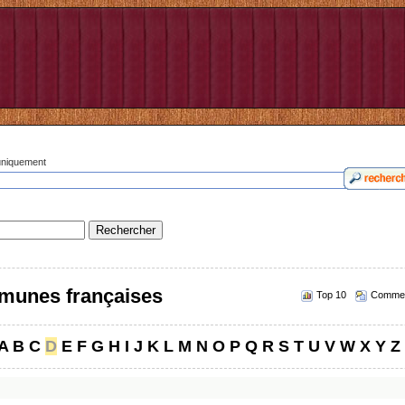
 uniquement
munes françaises
Top 10
Commen
A
B
C
D
E
F
G
H
I
J
K
L
M
N
O
P
Q
R
S
T
U
V
W
X
Y
Z