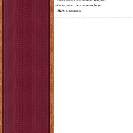
-
Codes postaux des communes belges
-
Sigles et acronymes