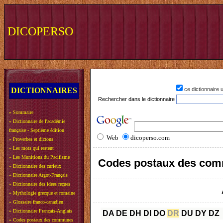
DICOPERSO
DICTIONNAIRES
ce dictionnaire
Rechercher dans le dictionnaire
»
Sommaire
»
Dictionnaire de l'académie
française - Septième édition
Web
dicoperso.com
»
Proverbes et dictons
»
Les mots qui restent
»
Les Munitions du Pacifisme
Codes postaux des com
»
Dictionnaire des curieux
»
Dictionnaire Argot-Français
»
Dictionnaire des idées reçues
»
Mythologie grecque et romaine
»
Glossaire franco-canadien
»
Dictionnaire Français-Anglais
DA
DE
DH
DI
DO
DR
DU
DY
DZ
»
Codes postaux des communes