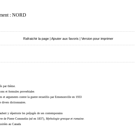
tement : NORD
Rafraichir la page
|
Ajouter aux favoris
|
Version pour imprimer
sés par thème.
sions et formules proverbiales
s et arguments contre la guerre recueillis par Ermenonville en 1933
 divers dictionnaires.
ubert y répertorie les préjugés de ses contemporains
livre de Pierre Commelin (né en 1837),
Mythologie grecque et romaine
.
 usitées au Canada