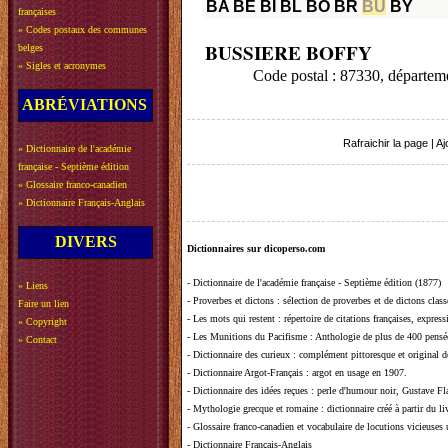
BA
BE
BI
BL
BO
BR
BU
BY
françaises
»
Codes postaux des communes
BUSSIERE BOFFY
belges
»
Sigles et acronymes
Code postal : 87330, dépar
ABRÉVIATIONS
Rafraichir la page
|
Aj
»
Dictionnaire de l'académie
française - Septième édition
»
Glossaire franco-canadien
»
Dictionnaire Français-Anglais
DIVERS
Dictionnaires sur dicoperso.com
-
Dictionnaire de l'académie française - Septième édition (1877)
»
Liens
-
Proverbes et dictons
: sélection de proverbes et de dictons clas
Faire un lien
-
Les mots qui restent
: répertoire de citations françaises, expres
»
Copyright
-
Les Munitions du Pacifisme
: Anthologie de plus de 400 pensée
»
Contact
-
Dictionnaire des curieux
: complément pittoresque et original de
-
Dictionnaire Argot-Français
: argot en usage en 1907.
-
Dictionnaire des idées reçues
:
perle d'humour noir, Gustave Fla
-
Mythologie grecque et romaine
: dictionnaire créé à partir du 
-
Glossaire franco-canadien et vocabulaire de locutions vicieuses
-
Dictionnaire Français-Anglais