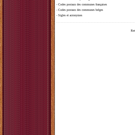
-
Codes postaux des communes françaises
-
Codes postaux des communes belges
-
Sigles et acronymes
Ret