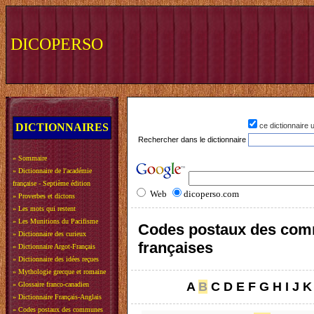
DICOPERSO
DICTIONNAIRES
ce dictionnaire
Rechercher dans le dictionnaire
»
Sommaire
»
Dictionnaire de l'académie
française - Septième édition
Web
dicoperso.com
»
Proverbes et dictons
»
Les mots qui restent
»
Les Munitions du Pacifisme
Codes postaux des co
»
Dictionnaire des curieux
françaises
»
Dictionnaire Argot-Français
»
Dictionnaire des idées reçues
»
Mythologie grecque et romaine
A
B
C
D
E
F
G
H
I
J
K
»
Glossaire franco-canadien
»
Dictionnaire Français-Anglais
»
Codes postaux des communes