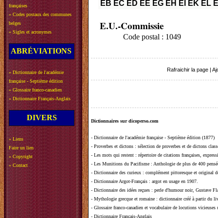
EB
EC
ED
EE
EG
EH
EI
EK
EL
françaises
»
Codes postaux des communes
E.U.-Commissie
belges
»
Sigles et acronymes
Code postal : 1049
ABRÉVIATIONS
Rafraichir la page
|
Aj
»
Dictionnaire de l'académie
française - Septième édition
»
Glossaire franco-canadien
»
Dictionnaire Français-Anglais
DIVERS
Dictionnaires sur dicoperso.com
-
Dictionnaire de l'académie française - Septième édition (1877)
»
Liens
-
Proverbes et dictons
: sélection de proverbes et de dictons clas
Faire un lien
-
Les mots qui restent
: répertoire de citations françaises, expres
»
Copyright
-
Les Munitions du Pacifisme
: Anthologie de plus de 400 pensée
»
Contact
-
Dictionnaire des curieux
: complément pittoresque et original de
-
Dictionnaire Argot-Français
: argot en usage en 1907.
-
Dictionnaire des idées reçues
:
perle d'humour noir, Gustave Fla
-
Mythologie grecque et romaine
: dictionnaire créé à partir du 
-
Glossaire franco-canadien et vocabulaire de locutions vicieuses
-
Dictionnaire Français-Anglais