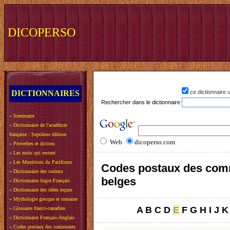
DICOPERSO
DICTIONNAIRES
ce dictionnaire
Rechercher dans le dictionnaire
»
Sommaire
»
Dictionnaire de l'académie
française - Septième édition
Web
dicoperso.com
»
Proverbes et dictons
»
Les mots qui restent
»
Les Munitions du Pacifisme
Codes postaux des co
»
Dictionnaire des curieux
belges
»
Dictionnaire Argot-Français
»
Dictionnaire des idées reçues
»
Mythologie grecque et romaine
A
B
C
D
E
F
G
H
I
J
K
»
Glossaire franco-canadien
»
Dictionnaire Français-Anglais
»
Codes postaux des communes