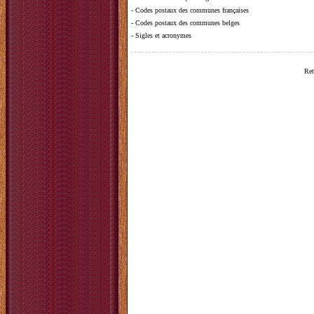
-
Codes postaux des communes françaises
-
Codes postaux des communes belges
-
Sigles et acronymes
Ret