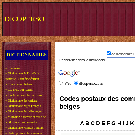
DICOPERSO
DICTIONNAIRES
ce dictionnaire
Rechercher dans le dictionnaire
»
Sommaire
»
Dictionnaire de l'académie
française - Septième édition
Web
dicoperso.com
»
Proverbes et dictons
»
Les mots qui restent
»
Les Munitions du Pacifisme
Codes postaux des co
»
Dictionnaire des curieux
belges
»
Dictionnaire Argot-Français
»
Dictionnaire des idées reçues
»
Mythologie grecque et romaine
A
B
C
D
E
F
G
H
I
J
K
»
Glossaire franco-canadien
»
Dictionnaire Français-Anglais
»
Codes postaux des communes