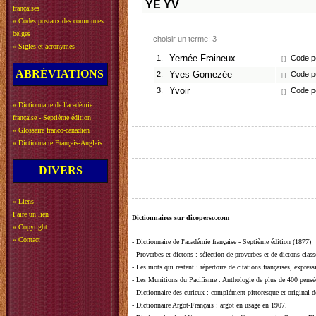
YE
YV
françaises
»
Codes postaux des communes
belges
choisir un terme: 3
»
Sigles et acronymes
1.
Yernée-Fraineux
Code po
[ ]
ABRÉVIATIONS
2.
Yves-Gomezée
Code po
[ ]
3.
Yvoir
Code po
[ ]
»
Dictionnaire de l'académie
française - Septième édition
»
Glossaire franco-canadien
»
Dictionnaire Français-Anglais
DIVERS
»
Liens
Faire un lien
Dictionnaires sur dicoperso.com
»
Copyright
»
Contact
-
Dictionnaire de l'académie française - Septième édition (1877)
-
Proverbes et dictons
: sélection de proverbes et de dictons clas
-
Les mots qui restent
: répertoire de citations françaises, expres
-
Les Munitions du Pacifisme
: Anthologie de plus de 400 pensée
-
Dictionnaire des curieux
: complément pittoresque et original de
-
Dictionnaire Argot-Français
: argot en usage en 1907.