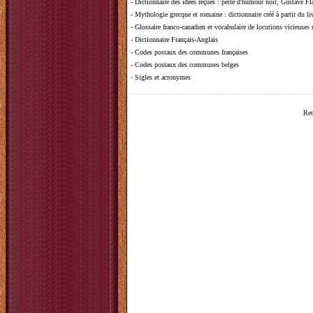
-
Dictionnaire des idées reçues
:
perle d'humour noir, Gustave Fla
-
Mythologie grecque et romaine
: dictionnaire créé à partir du 
-
Glossaire franco-canadien et vocabulaire de locutions vicieuses
-
Dictionnaire Français-Anglais
-
Codes postaux des communes françaises
-
Codes postaux des communes belges
-
Sigles et acronymes
Ret