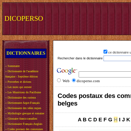
DICOPERSO
DICTIONNAIRES
ce dictionnaire
Rechercher dans le dictionnaire
»
Sommaire
»
Dictionnaire de l'académie
française - Septième édition
Web
dicoperso.com
»
Proverbes et dictons
»
Les mots qui restent
»
Les Munitions du Pacifisme
Codes postaux des co
»
Dictionnaire des curieux
belges
»
Dictionnaire Argot-Français
»
Dictionnaire des idées reçues
»
Mythologie grecque et romaine
A
B
C
D
E
F
G
H
I
J
K
»
Glossaire franco-canadien
»
Dictionnaire Français-Anglais
»
Codes postaux des communes