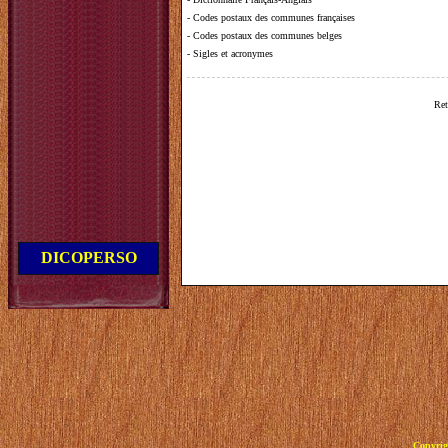
-
Codes postaux des communes françaises
-
Codes postaux des communes belges
-
Sigles et acronymes
Ret
DICOPERSO
Copyrig