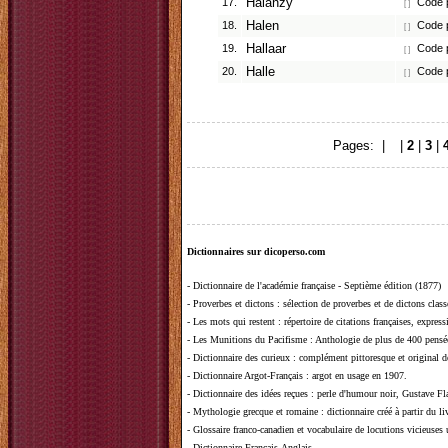
17.
Halanzy
Code p
[ ]
18.
Halen
Code p
[ ]
19.
Hallaar
Code p
[ ]
20.
Halle
Code p
[ ]
Pages: |
1
|
2
|
3
|
Dictionnaires sur dicoperso.com
-
Dictionnaire de l'académie française - Septième édition (1877)
-
Proverbes et dictons
: sélection de proverbes et de dictons clas
-
Les mots qui restent
: répertoire de citations françaises, expres
-
Les Munitions du Pacifisme
: Anthologie de plus de 400 pensée
-
Dictionnaire des curieux
: complément pittoresque et original de
-
Dictionnaire Argot-Français
: argot en usage en 1907.
-
Dictionnaire des idées reçues
:
perle d'humour noir, Gustave Fla
-
Mythologie grecque et romaine
: dictionnaire créé à partir du 
-
Glossaire franco-canadien et vocabulaire de locutions vicieuses
-
Dictionnaire Français-Anglais