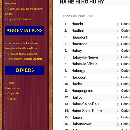
HA
HE
HI
HO
HU
HY
françaises
»
Codes postaux des communes
belges
choisir un terme: 230
»
Sigles et acronymes
1.
Haacht
Code p
[ ]
ABRÉVIATIONS
2.
Haaltert
Code p
[ ]
3.
Haasdonk
Code p
[ ]
»
Dictionnaire de l'académie
4.
Haasrode
Code p
[ ]
française - Septième édition
5.
Habay
Code p
[ ]
»
Glossaire franco-canadien
6.
Habay-la-Neuve
Code p
[ ]
»
Dictionnaire Français-Anglais
7.
Habay-la-Vieille
Code p
[ ]
DIVERS
8.
Habergy
Code p
[ ]
9.
Haccourt
Code p
[ ]
»
Liens
10.
Hachy
Code p
[ ]
Faire un lien
11.
Hacquegnies
Code p
[ ]
»
Copyright
12.
Haillot
Code p
[ ]
»
Contact
13.
Haine-Saint-Paul
Code p
[ ]
14.
Haine-Saint-Pierre
Code p
[ ]
15.
Hainin
Code p
[ ]
16.
Hakendover
Code p
[ ]