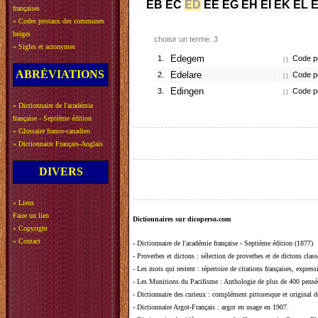
EB
EC
ED
EE
EG
EH
EI
EK
EL
françaises
»
Codes postaux des communes
belges
choisir un terme: 3
»
Sigles et acronymes
1.
Edegem
Code po
[ ]
ABRÉVIATIONS
2.
Edelare
Code po
[ ]
3.
Edingen
Code po
[ ]
»
Dictionnaire de l'académie
française - Septième édition
»
Glossaire franco-canadien
»
Dictionnaire Français-Anglais
DIVERS
»
Liens
Faire un lien
Dictionnaires sur dicoperso.com
»
Copyright
»
Contact
-
Dictionnaire de l'académie française - Septième édition (1877)
-
Proverbes et dictons
: sélection de proverbes et de dictons clas
-
Les mots qui restent
: répertoire de citations françaises, expres
-
Les Munitions du Pacifisme
: Anthologie de plus de 400 pensée
-
Dictionnaire des curieux
: complément pittoresque et original de
-
Dictionnaire Argot-Français
: argot en usage en 1907.