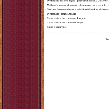
-
Dictionnaire des idées reçues
:
perle d'humour noir, Gustave Fla
-
Mythologie grecque et romaine
: dictionnaire créé à partir du 
-
Glossaire franco-canadien et vocabulaire de locutions vicieuses
-
Dictionnaire Français-Anglais
-
Codes postaux des communes françaises
-
Codes postaux des communes belges
-
Sigles et acronymes
Ret