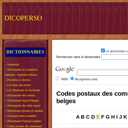
DICOPERSO
DICTIONNAIRES
ce dictionnaire
Rechercher dans le dictionnaire
»
Sommaire
»
Dictionnaire de l'académie
française - Septième édition
Web
dicoperso.com
»
Proverbes et dictons
»
Les mots qui restent
»
Les Munitions du Pacifisme
Codes postaux des co
»
Dictionnaire des curieux
belges
»
Dictionnaire Argot-Français
»
Dictionnaire des idées reçues
»
Mythologie grecque et romaine
A
B
C
D
E
F
G
H
I
J
K
»
Glossaire franco-canadien
»
Dictionnaire Français-Anglais
»
Codes postaux des communes