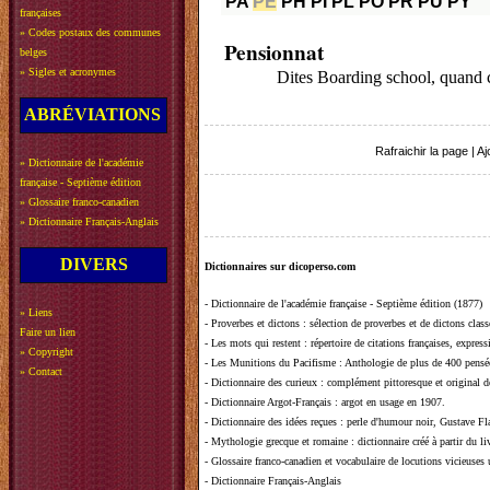
PA
PE
PH
PI
PL
PO
PR
PU
PY
françaises
»
Codes postaux des communes
Pensionnat
belges
»
Sigles et acronymes
Dites Boarding school, quand c’
ABRÉVIATIONS
Rafraichir la page
|
Aj
»
Dictionnaire de l'académie
française - Septième édition
»
Glossaire franco-canadien
»
Dictionnaire Français-Anglais
DIVERS
Dictionnaires sur dicoperso.com
-
Dictionnaire de l'académie française - Septième édition (1877)
»
Liens
-
Proverbes et dictons
: sélection de proverbes et de dictons clas
Faire un lien
-
Les mots qui restent
: répertoire de citations françaises, expres
»
Copyright
-
Les Munitions du Pacifisme
: Anthologie de plus de 400 pensée
»
Contact
-
Dictionnaire des curieux
: complément pittoresque et original de
-
Dictionnaire Argot-Français
: argot en usage en 1907.
-
Dictionnaire des idées reçues
:
perle d'humour noir, Gustave Fla
-
Mythologie grecque et romaine
: dictionnaire créé à partir du 
-
Glossaire franco-canadien et vocabulaire de locutions vicieuses
-
Dictionnaire Français-Anglais