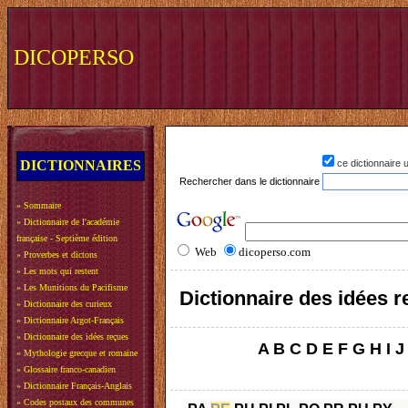
DICOPERSO
DICTIONNAIRES
ce dictionnaire
Rechercher dans le dictionnaire
»
Sommaire
»
Dictionnaire de l'académie
française - Septième édition
Web
dicoperso.com
»
Proverbes et dictons
»
Les mots qui restent
»
Les Munitions du Pacifisme
Dictionnaire des idées 
»
Dictionnaire des curieux
»
Dictionnaire Argot-Français
»
Dictionnaire des idées reçues
A
B
C
D
E
F
G
H
I
J
»
Mythologie grecque et romaine
»
Glossaire franco-canadien
»
Dictionnaire Français-Anglais
»
Codes postaux des communes