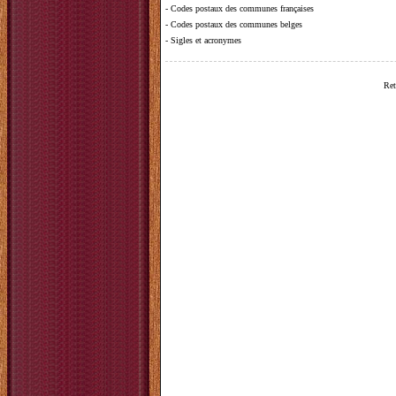
-
Codes postaux des communes françaises
-
Codes postaux des communes belges
-
Sigles et acronymes
Ret