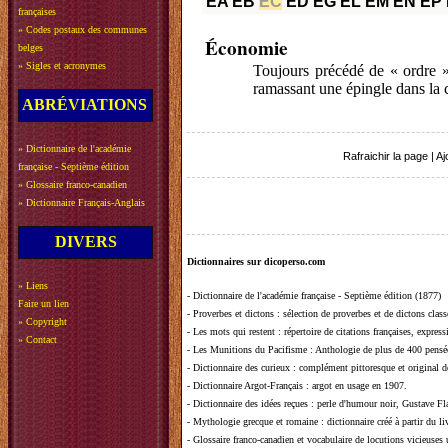
EA
EB
EC
ED
EG
EL
EM
EN
EP
françaises
»
Codes postaux des communes
Économie
belges
»
Sigles et acronymes
Toujours précédé de « ordre » 
ramassant une épingle dans la 
ABRÉVIATIONS
»
Dictionnaire de l'académie
Rafraichir la page
|
Aj
française - Septième édition
»
Glossaire franco-canadien
»
Dictionnaire Français-Anglais
DIVERS
Dictionnaires sur dicoperso.com
»
Liens
-
Dictionnaire de l'académie française - Septième édition (1877)
Faire un lien
-
Proverbes et dictons
: sélection de proverbes et de dictons clas
»
Copyright
-
Les mots qui restent
: répertoire de citations françaises, expres
»
Contact
-
Les Munitions du Pacifisme
: Anthologie de plus de 400 pensée
-
Dictionnaire des curieux
: complément pittoresque et original de
-
Dictionnaire Argot-Français
: argot en usage en 1907.
-
Dictionnaire des idées reçues
:
perle d'humour noir, Gustave Fla
-
Mythologie grecque et romaine
: dictionnaire créé à partir du 
-
Glossaire franco-canadien et vocabulaire de locutions vicieuses