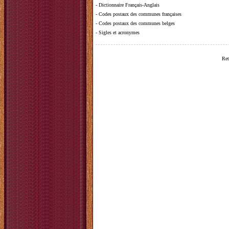
-
Dictionnaire Français-Anglais
-
Codes postaux des communes françaises
-
Codes postaux des communes belges
-
Sigles et acronymes
Ret