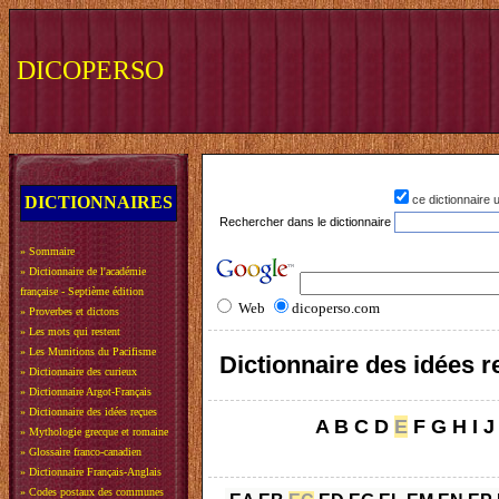
DICOPERSO
DICTIONNAIRES
ce dictionnaire
Rechercher dans le dictionnaire
»
Sommaire
»
Dictionnaire de l'académie
française - Septième édition
Web
dicoperso.com
»
Proverbes et dictons
»
Les mots qui restent
»
Les Munitions du Pacifisme
Dictionnaire des idées 
»
Dictionnaire des curieux
»
Dictionnaire Argot-Français
»
Dictionnaire des idées reçues
A
B
C
D
E
F
G
H
I
J
»
Mythologie grecque et romaine
»
Glossaire franco-canadien
»
Dictionnaire Français-Anglais
»
Codes postaux des communes