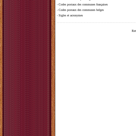
-
Codes postaux des communes françaises
-
Codes postaux des communes belges
-
Sigles et acronymes
Ret