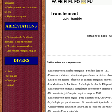
FA
FE
FI
FL
FO
FR
FU
françaises
»
Codes postaux des communes
franchement
belges
»
Sigles et acronymes
adv.
frankly.
ABRÉVIATIONS
Rafraichir la page
|
Aj
»
Dictionnaire de l'académie
française - Septième édition
»
Glossaire franco-canadien
»
Dictionnaire Français-Anglais
DIVERS
Dictionnaires sur dicoperso.com
-
Dictionnaire de l'académie française - Septième édition (1877)
»
Liens
-
Proverbes et dictons
: sélection de proverbes et de dictons clas
Faire un lien
-
Les mots qui restent
: répertoire de citations françaises, expres
»
Copyright
-
Les Munitions du Pacifisme
: Anthologie de plus de 400 pensée
»
Contact
-
Dictionnaire des curieux
: complément pittoresque et original de
-
Dictionnaire Argot-Français
: argot en usage en 1907.
-
Dictionnaire des idées reçues
:
perle d'humour noir, Gustave Fla
-
Mythologie grecque et romaine
: dictionnaire créé à partir du 
-
Glossaire franco-canadien et vocabulaire de locutions vicieuses
-
Dictionnaire Français-Anglais