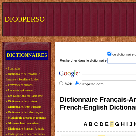
DICOPERSO
DICTIONNAIRES
ce dictionnaire
Rechercher dans le dictionnaire
»
Sommaire
»
Dictionnaire de l'académie
française - Septième édition
Web
dicoperso.com
»
Proverbes et dictons
»
Les mots qui restent
»
Les Munitions du Pacifisme
Dictionnaire Français-An
»
Dictionnaire des curieux
French-English Dictiona
»
Dictionnaire Argot-Français
»
Dictionnaire des idées reçues
»
Mythologie grecque et romaine
A
B
C
D
E
F
G
H
I
J
»
Glossaire franco-canadien
»
Dictionnaire Français-Anglais
»
Codes postaux des communes