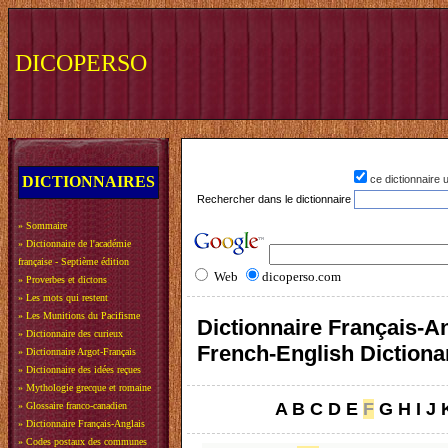
DICOPERSO
DICTIONNAIRES
ce dictionnaire
Rechercher dans le dictionnaire
»
Sommaire
»
Dictionnaire de l'académie
française - Septième édition
Web
dicoperso.com
»
Proverbes et dictons
»
Les mots qui restent
»
Les Munitions du Pacifisme
Dictionnaire Français-An
»
Dictionnaire des curieux
French-English Dictiona
»
Dictionnaire Argot-Français
»
Dictionnaire des idées reçues
»
Mythologie grecque et romaine
A
B
C
D
E
F
G
H
I
J
»
Glossaire franco-canadien
»
Dictionnaire Français-Anglais
»
Codes postaux des communes