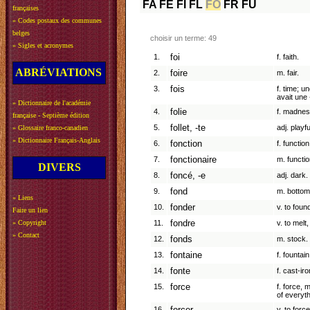
FA
FE
FI
FL
FO
FR
FU
françaises
»
Codes postaux des communes
belges
choisir un terme: 49
»
Sigles et acronymes
1.
foi
f. faith.
ABRÉVIATIONS
2.
foire
m. fair.
3.
fois
f. time; un
avait une
»
Dictionnaire de l'académie
4.
folie
f. madness
française - Septième édition
5.
follet, -te
adj. playfu
»
Glossaire franco-canadien
»
Dictionnaire Français-Anglais
6.
fonction
f. function
7.
fonctionaire
m. function
DIVERS
8.
foncé, -e
adj. dark.
9.
fond
m. bottom
»
Liens
10.
fonder
v. to foun
Faire un lien
»
Copyright
11.
fondre
v. to melt
»
Contact
12.
fonds
m. stock.
13.
fontaine
f. fountain
14.
fonte
f. cast-iro
15.
force
f. force, m
of everyth
16.
v. to for