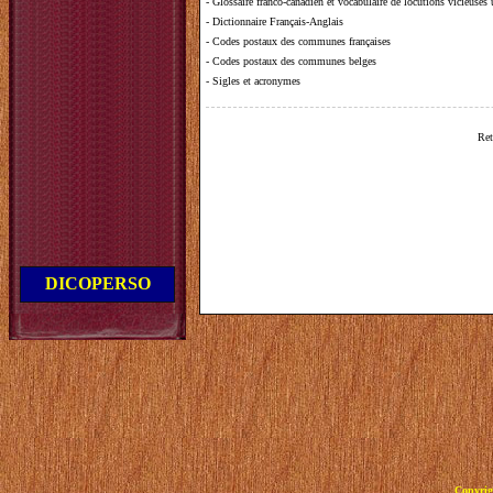
-
Glossaire franco-canadien et vocabulaire de locutions vicieuses
-
Dictionnaire Français-Anglais
-
Codes postaux des communes françaises
-
Codes postaux des communes belges
-
Sigles et acronymes
Ret
DICOPERSO
Copyrig