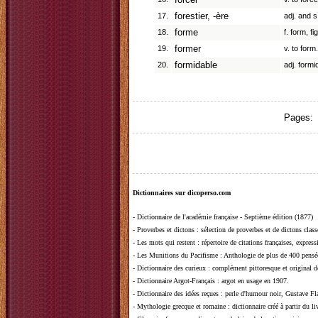
forcer
17.
forestier, -ère
adj. and s
18.
forme
f. form, fi
19.
former
v. to form.
20.
formidable
adj. formi
Pages:
Dictionnaires sur dicoperso.com
-
Dictionnaire de l'académie française - Septième édition (1877)
-
Proverbes et dictons
: sélection de proverbes et de dictons clas
-
Les mots qui restent
: répertoire de citations françaises, expres
-
Les Munitions du Pacifisme
: Anthologie de plus de 400 pensée
-
Dictionnaire des curieux
: complément pittoresque et original de
-
Dictionnaire Argot-Français
: argot en usage en 1907.
-
Dictionnaire des idées reçues
:
perle d'humour noir, Gustave Fla
-
Mythologie grecque et romaine
: dictionnaire créé à partir du 