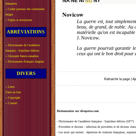
NA
NE
NI
NO
NY
françaises
»
Codes postaux des communes
Novicow
belges
»
Sigles et acronymes
La guerre est, tout simplement
beau, de grand, de noble. Au co
ABRÉVIATIONS
matérielle qu'on est incapable 
J. Novicow.
»
Dictionnaire de l'académie
La guerre pourrait garantir le 
française - Septième édition
ceux qui ont le bon droit pour e
»
Glossaire franco-canadien
»
Dictionnaire Français-Anglais
DIVERS
Rafraichir la page
|
Aj
»
Liens
Faire un lien
»
Copyright
»
Contact
Dictionnaires sur dicoperso.com
-
Dictionnaire de l'académie française - Septième édition (1877)
-
Proverbes et dictons
: sélection de proverbes et de dictons clas
-
Les mots qui restent
: répertoire de citations françaises, expres