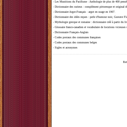
-
Les Munitions du Pacifisme
: Anthologie de plus de 400 pensée
-
Dictionnaire des curieux
: complément pittoresque et original de
-
Dictionnaire Argot-Français
: argot en usage en 1907.
-
Dictionnaire des idées reçues
:
perle d'humour noir, Gustave Fla
-
Mythologie grecque et romaine
: dictionnaire créé à partir du 
-
Glossaire franco-canadien et vocabulaire de locutions vicieuses
-
Dictionnaire Français-Anglais
-
Codes postaux des communes françaises
-
Codes postaux des communes belges
-
Sigles et acronymes
Ret