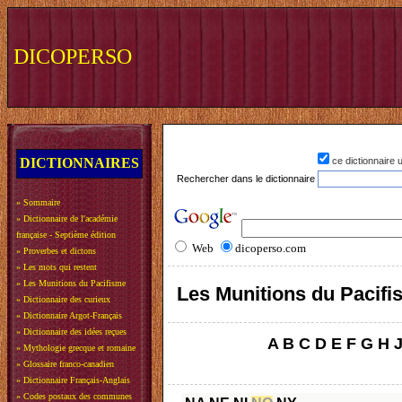
DICOPERSO
DICTIONNAIRES
ce dictionnaire
Rechercher dans le dictionnaire
»
Sommaire
»
Dictionnaire de l'académie
française - Septième édition
Web
dicoperso.com
»
Proverbes et dictons
»
Les mots qui restent
»
Les Munitions du Pacifisme
Les Munitions du Pacif
»
Dictionnaire des curieux
»
Dictionnaire Argot-Français
»
Dictionnaire des idées reçues
A
B
C
D
E
F
G
H
»
Mythologie grecque et romaine
»
Glossaire franco-canadien
»
Dictionnaire Français-Anglais
»
Codes postaux des communes