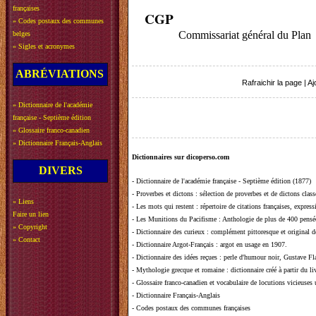
françaises
CGP
»
Codes postaux des communes
Commissariat général du Plan
belges
»
Sigles et acronymes
ABRÉVIATIONS
Rafraichir la page
|
Aj
»
Dictionnaire de l'académie
française - Septième édition
»
Glossaire franco-canadien
»
Dictionnaire Français-Anglais
Dictionnaires sur dicoperso.com
DIVERS
-
Dictionnaire de l'académie française - Septième édition (1877)
-
Proverbes et dictons
: sélection de proverbes et de dictons clas
»
Liens
-
Les mots qui restent
: répertoire de citations françaises, expres
Faire un lien
-
Les Munitions du Pacifisme
: Anthologie de plus de 400 pensée
»
Copyright
-
Dictionnaire des curieux
: complément pittoresque et original de
»
Contact
-
Dictionnaire Argot-Français
: argot en usage en 1907.
-
Dictionnaire des idées reçues
:
perle d'humour noir, Gustave Fla
-
Mythologie grecque et romaine
: dictionnaire créé à partir du 
-
Glossaire franco-canadien et vocabulaire de locutions vicieuses
-
Dictionnaire Français-Anglais
-
Codes postaux des communes françaises