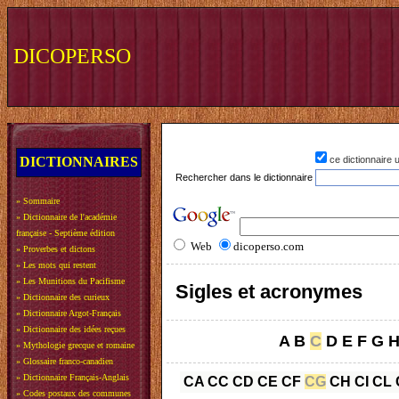
DICOPERSO
DICTIONNAIRES
ce dictionnaire
Rechercher dans le dictionnaire
»
Sommaire
»
Dictionnaire de l'académie
française - Septième édition
Web
dicoperso.com
»
Proverbes et dictons
»
Les mots qui restent
»
Les Munitions du Pacifisme
Sigles et acronymes
»
Dictionnaire des curieux
»
Dictionnaire Argot-Français
»
Dictionnaire des idées reçues
A
B
C
D
E
F
G
»
Mythologie grecque et romaine
»
Glossaire franco-canadien
»
Dictionnaire Français-Anglais
CA
CC
CD
CE
CF
CG
CH
CI
CL
»
Codes postaux des communes