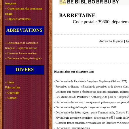
BA
BE
BI
BL
BO
BR
BU
BY
françaises
»
Codes postaux des communes
BARRETAINE
belges
»
Sigles et acronymes
Code postal : 39800, départe
ABRÉVIATIONS
Rafraichir la page
|
Aj
»
Dictionnaire de l'académie
française - Septième édition
»
Glossaire franco-canadien
»
Dictionnaire Français-Anglais
DIVERS
Dictionnaires sur dicoperso.com
-
Dictionnaire de l'académie française - Septième édition (1877)
»
Liens
-
Proverbes et dictons
: sélection de proverbes et de dictons clas
Faire un lien
-
Les mots qui restent
: répertoire de citations françaises, expres
»
Copyright
-
Les Munitions du Pacifisme
: Anthologie de plus de 400 pensée
»
Contact
-
Dictionnaire des curieux
: complément pittoresque et original de
-
Dictionnaire Argot-Français
: argot en usage en 1907.
-
Dictionnaire des idées reçues
:
perle d'humour noir, Gustave Fla
-
Mythologie grecque et romaine
: dictionnaire créé à partir du 
-
Glossaire franco-canadien et vocabulaire de locutions vicieuses
-
Dictionnaire Français-Anglais