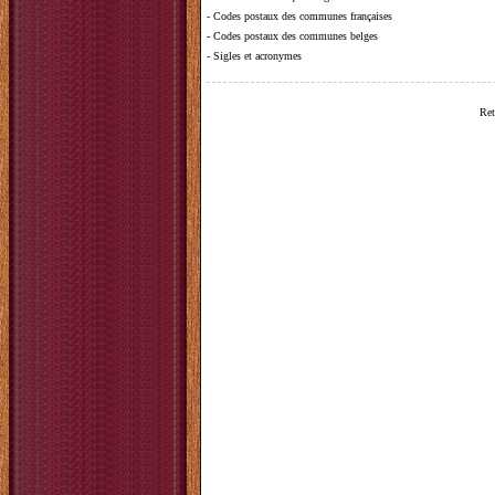
-
Codes postaux des communes françaises
-
Codes postaux des communes belges
-
Sigles et acronymes
Ret