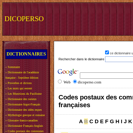
DICOPERSO
DICTIONNAIRES
ce dictionnaire
Rechercher dans le dictionnaire
»
Sommaire
»
Dictionnaire de l'académie
française - Septième édition
Web
dicoperso.com
»
Proverbes et dictons
»
Les mots qui restent
»
Les Munitions du Pacifisme
Codes postaux des co
»
Dictionnaire des curieux
françaises
»
Dictionnaire Argot-Français
»
Dictionnaire des idées reçues
»
Mythologie grecque et romaine
A
B
C
D
E
F
G
H
I
J
K
»
Glossaire franco-canadien
»
Dictionnaire Français-Anglais
»
Codes postaux des communes