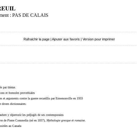
REUIL
rtement : PAS DE CALAIS
Rafraichir la page
|
Ajouter aux favoris
|
Version pour imprimer
sés par thème.
sions et formules proverbiales
s et arguments contre la guerre recueillis par Ermenonville en 1933
 divers dictionnaires.
ubert y répertorie les préjugés de ses contemporains
livre de Pierre Commelin (né en 1837),
Mythologie grecque et romaine
.
 usitées au Canada