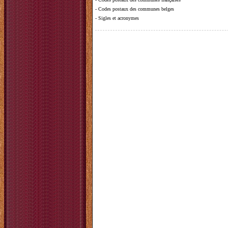
-
Codes postaux des communes belges
-
Sigles et acronymes