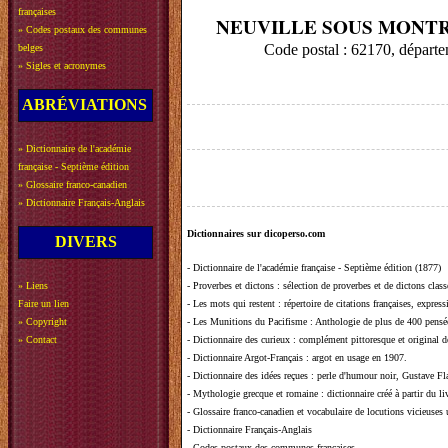
françaises
NEUVILLE SOUS MONT
»
Codes postaux des communes
Code postal : 62170, dépa
belges
»
Sigles et acronymes
ABRÉVIATIONS
»
Dictionnaire de l'académie
française - Septième édition
»
Glossaire franco-canadien
»
Dictionnaire Français-Anglais
Dictionnaires sur dicoperso.com
DIVERS
-
Dictionnaire de l'académie française - Septième édition (1877)
»
Liens
-
Proverbes et dictons
: sélection de proverbes et de dictons clas
Faire un lien
-
Les mots qui restent
: répertoire de citations françaises, expres
»
Copyright
-
Les Munitions du Pacifisme
: Anthologie de plus de 400 pensée
»
Contact
-
Dictionnaire des curieux
: complément pittoresque et original de
-
Dictionnaire Argot-Français
: argot en usage en 1907.
-
Dictionnaire des idées reçues
:
perle d'humour noir, Gustave Fla
-
Mythologie grecque et romaine
: dictionnaire créé à partir du 
-
Glossaire franco-canadien et vocabulaire de locutions vicieuses
-
Dictionnaire Français-Anglais
-
Codes postaux des communes françaises