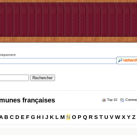
 uniquement
munes françaises
Top 10
Commen
A
B
C
D
E
F
G
H
I
J
K
L
M
N
O
P
Q
R
S
T
U
V
W
X
Y
Z