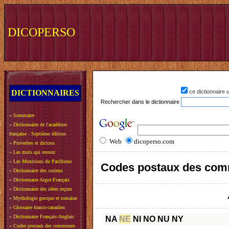
DICOPERSO
DICTIONNAIRES
ce dictionnaire
Rechercher dans le dictionnaire
»
Sommaire
»
Dictionnaire de l'académie
française - Septième édition
Web
dicoperso.com
»
Proverbes et dictons
»
Les mots qui restent
»
Les Munitions du Pacifisme
Codes postaux des com
»
Dictionnaire des curieux
»
Dictionnaire Argot-Français
»
Dictionnaire des idées reçues
»
Mythologie grecque et romaine
»
Glossaire franco-canadien
»
Dictionnaire Français-Anglais
NA
NE
NI
NO
NU
NY
»
Codes postaux des communes