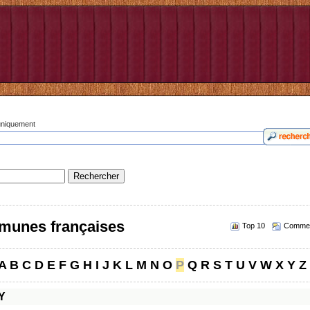
 uniquement
munes françaises
Top 10
Commen
A
B
C
D
E
F
G
H
I
J
K
L
M
N
O
P
Q
R
S
T
U
V
W
X
Y
Z
Y