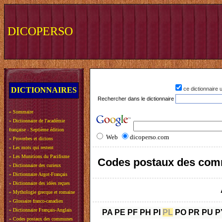
DICOPERSO
DICTIONNAIRES
ce dictionnaire
Rechercher dans le dictionnaire
»
Sommaire
»
Dictionnaire de l'académie
française - Septième édition
Web
dicoperso.com
»
Proverbes et dictons
»
Les mots qui restent
»
Les Munitions du Pacifisme
Codes postaux des com
»
Dictionnaire des curieux
»
Dictionnaire Argot-Français
»
Dictionnaire des idées reçues
»
Mythologie grecque et romaine
»
Glossaire franco-canadien
»
Dictionnaire Français-Anglais
PA
PE
PF
PH
PI
PL
PO
PR
PU
P
»
Codes postaux des communes