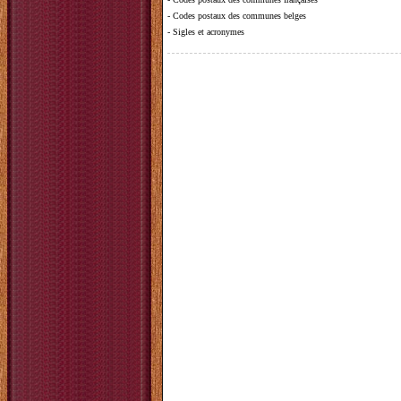
-
Codes postaux des communes belges
-
Sigles et acronymes