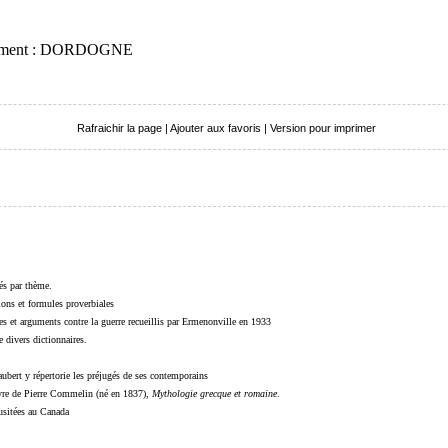
artement : DORDOGNE
Rafraichir la page
|
Ajouter aux favoris
|
Version pour imprimer
sés par thème.
sions et formules proverbiales
s et arguments contre la guerre recueillis par Ermenonville en 1933
 divers dictionnaires.
ubert y répertorie les préjugés de ses contemporains
livre de Pierre Commelin (né en 1837),
Mythologie grecque et romaine
.
 usitées au Canada