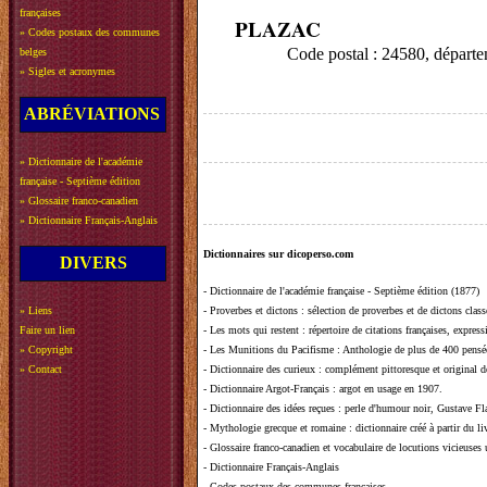
françaises
PLAZAC
»
Codes postaux des communes
Code postal : 24580, dép
belges
»
Sigles et acronymes
ABRÉVIATIONS
»
Dictionnaire de l'académie
française - Septième édition
»
Glossaire franco-canadien
»
Dictionnaire Français-Anglais
Dictionnaires sur dicoperso.com
DIVERS
-
Dictionnaire de l'académie française - Septième édition (1877)
»
Liens
-
Proverbes et dictons
: sélection de proverbes et de dictons clas
Faire un lien
-
Les mots qui restent
: répertoire de citations françaises, expres
»
Copyright
-
Les Munitions du Pacifisme
: Anthologie de plus de 400 pensée
»
Contact
-
Dictionnaire des curieux
: complément pittoresque et original de
-
Dictionnaire Argot-Français
: argot en usage en 1907.
-
Dictionnaire des idées reçues
:
perle d'humour noir, Gustave Fla
-
Mythologie grecque et romaine
: dictionnaire créé à partir du 
-
Glossaire franco-canadien et vocabulaire de locutions vicieuses
-
Dictionnaire Français-Anglais
-
Codes postaux des communes françaises