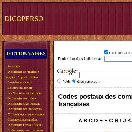
DICOPERSO
DICTIONNAIRES
ce dictionnaire
Rechercher dans le dictionnaire
»
Sommaire
»
Dictionnaire de l'académie
française - Septième édition
Web
dicoperso.com
»
Proverbes et dictons
»
Les mots qui restent
»
Les Munitions du Pacifisme
Codes postaux des co
»
Dictionnaire des curieux
françaises
»
Dictionnaire Argot-Français
»
Dictionnaire des idées reçues
»
Mythologie grecque et romaine
A
B
C
D
E
F
G
H
I
J
K
»
Glossaire franco-canadien
»
Dictionnaire Français-Anglais
»
Codes postaux des communes