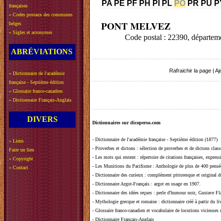
PA
PE
PF
PH
PI
PL
PO
PR
PU
P
françaises
»
Codes postaux des communes
PONT MELVEZ
belges
»
Sigles et acronymes
Code postal : 22390, dépar
ABRÉVIATIONS
Rafraichir la page
|
Aj
»
Dictionnaire de l'académie
française - Septième édition
»
Glossaire franco-canadien
»
Dictionnaire Français-Anglais
DIVERS
Dictionnaires sur dicoperso.com
-
Dictionnaire de l'académie française - Septième édition (1877)
»
Liens
-
Proverbes et dictons
: sélection de proverbes et de dictons clas
Faire un lien
-
Les mots qui restent
: répertoire de citations françaises, expres
»
Copyright
-
Les Munitions du Pacifisme
: Anthologie de plus de 400 pensée
»
Contact
-
Dictionnaire des curieux
: complément pittoresque et original de
-
Dictionnaire Argot-Français
: argot en usage en 1907.
-
Dictionnaire des idées reçues
:
perle d'humour noir, Gustave Fla
-
Mythologie grecque et romaine
: dictionnaire créé à partir du 
-
Glossaire franco-canadien et vocabulaire de locutions vicieuses
-
Dictionnaire Français-Anglais