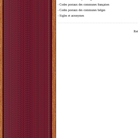
-
Codes postaux des communes françaises
-
Codes postaux des communes belges
-
Sigles et acronymes
Ret