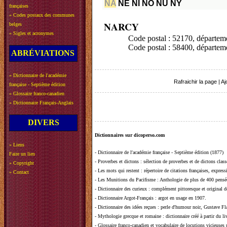
NA
NE
NI
NO
NU
NY
françaises
»
Codes postaux des communes
NARCY
belges
»
Sigles et acronymes
Code postal : 52170, dépar
Code postal : 58400, départe
ABRÉVIATIONS
»
Dictionnaire de l'académie
Rafraichir la page
|
Aj
française - Septième édition
»
Glossaire franco-canadien
»
Dictionnaire Français-Anglais
DIVERS
Dictionnaires sur dicoperso.com
»
Liens
-
Dictionnaire de l'académie française - Septième édition (1877)
Faire un lien
-
Proverbes et dictons
: sélection de proverbes et de dictons clas
»
Copyright
-
Les mots qui restent
: répertoire de citations françaises, expres
»
Contact
-
Les Munitions du Pacifisme
: Anthologie de plus de 400 pensée
-
Dictionnaire des curieux
: complément pittoresque et original de
-
Dictionnaire Argot-Français
: argot en usage en 1907.
-
Dictionnaire des idées reçues
:
perle d'humour noir, Gustave Fla
-
Mythologie grecque et romaine
: dictionnaire créé à partir du 
-
Glossaire franco-canadien et vocabulaire de locutions vicieuses