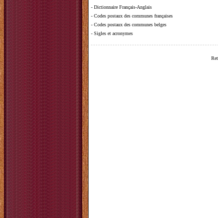
-
Dictionnaire Français-Anglais
-
Codes postaux des communes françaises
-
Codes postaux des communes belges
-
Sigles et acronymes
Ret