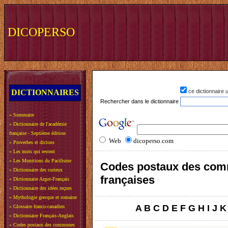
DICOPERSO
DICTIONNAIRES
ce dictionnaire
Rechercher dans le dictionnaire
»
Sommaire
»
Dictionnaire de l'académie
française - Septième édition
Web
dicoperso.com
»
Proverbes et dictons
»
Les mots qui restent
»
Les Munitions du Pacifisme
Codes postaux des co
»
Dictionnaire des curieux
françaises
»
Dictionnaire Argot-Français
»
Dictionnaire des idées reçues
»
Mythologie grecque et romaine
A
B
C
D
E
F
G
H
I
J
K
»
Glossaire franco-canadien
»
Dictionnaire Français-Anglais
»
Codes postaux des communes