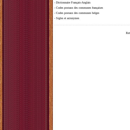
-
Dictionnaire Français-Anglais
-
Codes postaux des communes françaises
-
Codes postaux des communes belges
-
Sigles et acronymes
Ret