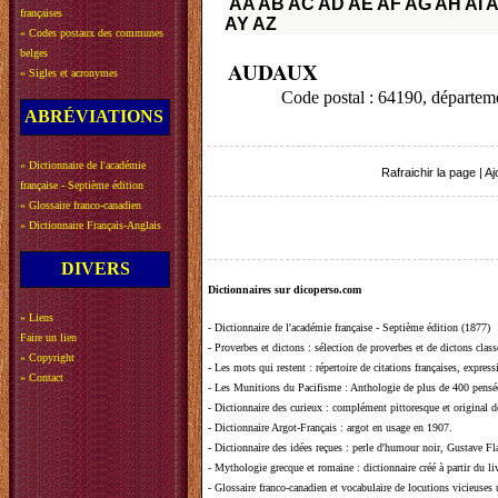
AA
AB
AC
AD
AE
AF
AG
AH
AI
A
françaises
AY
AZ
»
Codes postaux des communes
belges
AUDAUX
»
Sigles et acronymes
Code postal : 64190, dépa
ABRÉVIATIONS
»
Dictionnaire de l'académie
Rafraichir la page
|
Aj
française - Septième édition
»
Glossaire franco-canadien
»
Dictionnaire Français-Anglais
DIVERS
Dictionnaires sur dicoperso.com
»
Liens
-
Dictionnaire de l'académie française - Septième édition (1877)
Faire un lien
-
Proverbes et dictons
: sélection de proverbes et de dictons clas
»
Copyright
-
Les mots qui restent
: répertoire de citations françaises, expres
»
Contact
-
Les Munitions du Pacifisme
: Anthologie de plus de 400 pensée
-
Dictionnaire des curieux
: complément pittoresque et original de
-
Dictionnaire Argot-Français
: argot en usage en 1907.
-
Dictionnaire des idées reçues
:
perle d'humour noir, Gustave Fla
-
Mythologie grecque et romaine
: dictionnaire créé à partir du 
-
Glossaire franco-canadien et vocabulaire de locutions vicieuses