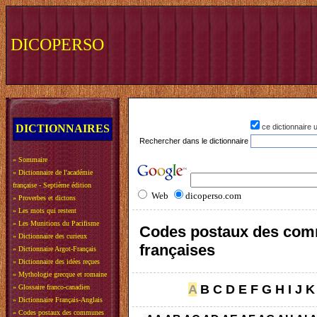
DICOPERSO
DICTIONNAIRES
ce dictionnaire
Rechercher dans le dictionnaire
»
Sommaire
»
Dictionnaire de l'académie
française - Septième édition
Web
dicoperso.com
»
Proverbes et dictons
»
Les mots qui restent
»
Les Munitions du Pacifisme
Codes postaux des co
»
Dictionnaire des curieux
françaises
»
Dictionnaire Argot-Français
»
Dictionnaire des idées reçues
»
Mythologie grecque et romaine
A
B
C
D
E
F
G
H
I
J
K
»
Glossaire franco-canadien
»
Dictionnaire Français-Anglais
»
Codes postaux des communes