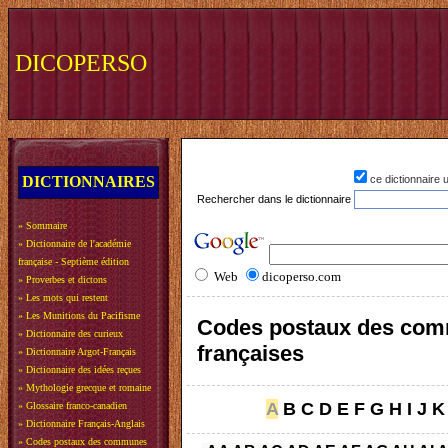
DICOPERSO
DICTIONNAIRES
ce dictionnaire
Rechercher dans le dictionnaire
»
Sommaire
»
Dictionnaire de l'académie
française - Septième édition
Web
dicoperso.com
»
Proverbes et dictons
»
Les mots qui restent
»
Les Munitions du Pacifisme
Codes postaux des co
»
Dictionnaire des curieux
françaises
»
Dictionnaire Argot-Français
»
Dictionnaire des idées reçues
»
Mythologie grecque et romaine
A
B
C
D
E
F
G
H
I
J
K
»
Glossaire franco-canadien
»
Dictionnaire Français-Anglais
»
Codes postaux des communes