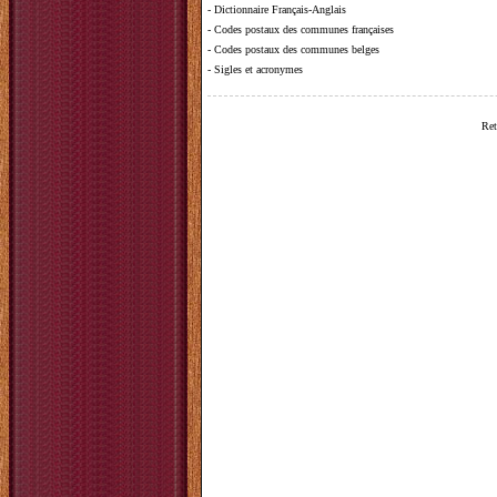
-
Dictionnaire Français-Anglais
-
Codes postaux des communes françaises
-
Codes postaux des communes belges
-
Sigles et acronymes
Ret