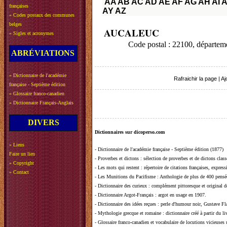
AA
AB
AC
AD
AE
AF
AG
AH
AI
A
françaises
AY
AZ
»
Codes postaux des communes
belges
AUCALEUC
»
Sigles et acronymes
Code postal : 22100, dépar
ABRÉVIATIONS
»
Dictionnaire de l'académie
Rafraichir la page
|
Aj
française - Septième édition
»
Glossaire franco-canadien
»
Dictionnaire Français-Anglais
DIVERS
Dictionnaires sur dicoperso.com
»
Liens
-
Dictionnaire de l'académie française - Septième édition (1877)
Faire un lien
-
Proverbes et dictons
: sélection de proverbes et de dictons clas
»
Copyright
-
Les mots qui restent
: répertoire de citations françaises, expres
»
Contact
-
Les Munitions du Pacifisme
: Anthologie de plus de 400 pensée
-
Dictionnaire des curieux
: complément pittoresque et original de
-
Dictionnaire Argot-Français
: argot en usage en 1907.
-
Dictionnaire des idées reçues
:
perle d'humour noir, Gustave Fla
-
Mythologie grecque et romaine
: dictionnaire créé à partir du 
-
Glossaire franco-canadien et vocabulaire de locutions vicieuses