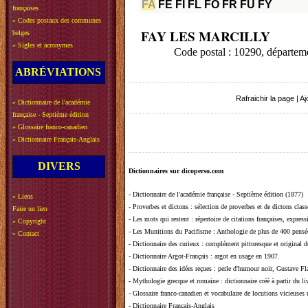
FA
FE
FI
FL
FO
FR
FU
FY
françaises
»
Codes postaux des communes
FAY LES MARCILLY
belges
»
Sigles et acronymes
Code postal : 10290, départe
ABRÉVIATIONS
Rafraichir la page
|
Aj
»
Dictionnaire de l'académie
française - Septième édition
»
Glossaire franco-canadien
»
Dictionnaire Français-Anglais
DIVERS
Dictionnaires sur dicoperso.com
-
Dictionnaire de l'académie française - Septième édition (1877)
»
Liens
-
Proverbes et dictons
: sélection de proverbes et de dictons clas
Faire un lien
-
Les mots qui restent
: répertoire de citations françaises, expres
»
Copyright
-
Les Munitions du Pacifisme
: Anthologie de plus de 400 pensée
»
Contact
-
Dictionnaire des curieux
: complément pittoresque et original de
-
Dictionnaire Argot-Français
: argot en usage en 1907.
-
Dictionnaire des idées reçues
:
perle d'humour noir, Gustave Fla
-
Mythologie grecque et romaine
: dictionnaire créé à partir du 
-
Glossaire franco-canadien et vocabulaire de locutions vicieuses
-
Dictionnaire Français-Anglais