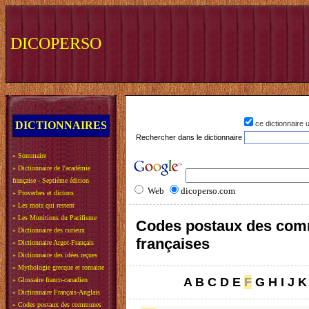
DICOPERSO
DICTIONNAIRES
ce dictionnaire
Rechercher dans le dictionnaire
»
Sommaire
»
Dictionnaire de l'académie
française - Septième édition
Web
dicoperso.com
»
Proverbes et dictons
»
Les mots qui restent
»
Les Munitions du Pacifisme
Codes postaux des co
»
Dictionnaire des curieux
françaises
»
Dictionnaire Argot-Français
»
Dictionnaire des idées reçues
»
Mythologie grecque et romaine
A
B
C
D
E
F
G
H
I
J
K
»
Glossaire franco-canadien
»
Dictionnaire Français-Anglais
»
Codes postaux des communes