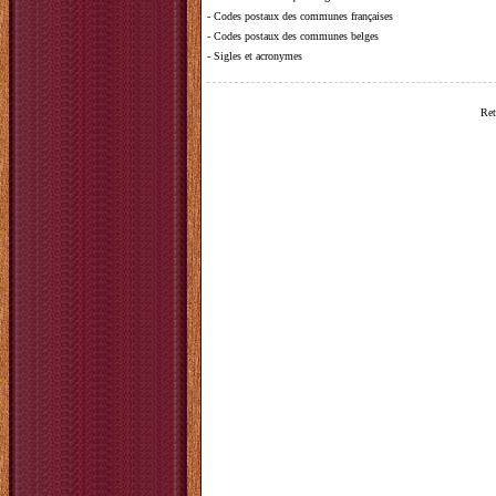
-
Codes postaux des communes françaises
-
Codes postaux des communes belges
-
Sigles et acronymes
Ret