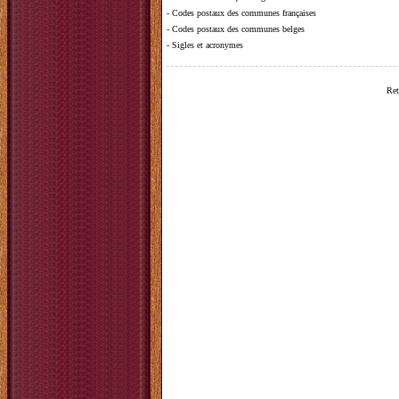
-
Codes postaux des communes françaises
-
Codes postaux des communes belges
-
Sigles et acronymes
Ret