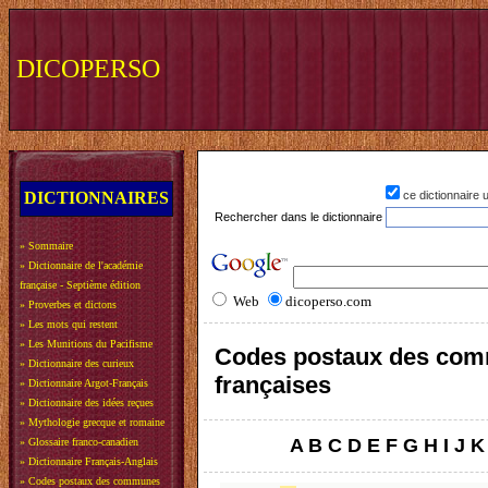
DICOPERSO
DICTIONNAIRES
ce dictionnaire
Rechercher dans le dictionnaire
»
Sommaire
»
Dictionnaire de l'académie
française - Septième édition
Web
dicoperso.com
»
Proverbes et dictons
»
Les mots qui restent
»
Les Munitions du Pacifisme
Codes postaux des co
»
Dictionnaire des curieux
françaises
»
Dictionnaire Argot-Français
»
Dictionnaire des idées reçues
»
Mythologie grecque et romaine
A
B
C
D
E
F
G
H
I
J
K
»
Glossaire franco-canadien
»
Dictionnaire Français-Anglais
»
Codes postaux des communes