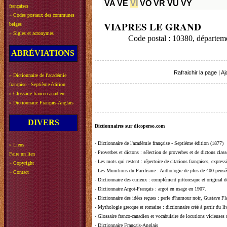
VA
VE
VI
VO
VR
VU
VY
françaises
»
Codes postaux des communes
VIAPRES LE GRAND
belges
»
Sigles et acronymes
Code postal : 10380, départe
ABRÉVIATIONS
Rafraichir la page
|
Aj
»
Dictionnaire de l'académie
française - Septième édition
»
Glossaire franco-canadien
»
Dictionnaire Français-Anglais
DIVERS
Dictionnaires sur dicoperso.com
-
Dictionnaire de l'académie française - Septième édition (1877)
»
Liens
-
Proverbes et dictons
: sélection de proverbes et de dictons clas
Faire un lien
-
Les mots qui restent
: répertoire de citations françaises, expres
»
Copyright
-
Les Munitions du Pacifisme
: Anthologie de plus de 400 pensée
»
Contact
-
Dictionnaire des curieux
: complément pittoresque et original de
-
Dictionnaire Argot-Français
: argot en usage en 1907.
-
Dictionnaire des idées reçues
:
perle d'humour noir, Gustave Fla
-
Mythologie grecque et romaine
: dictionnaire créé à partir du 
-
Glossaire franco-canadien et vocabulaire de locutions vicieuses
-
Dictionnaire Français-Anglais