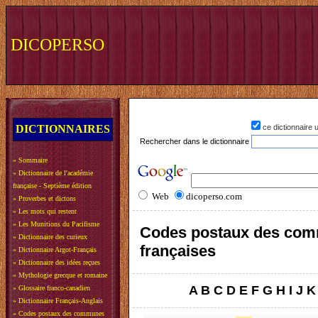
DICOPERSO
DICTIONNAIRES
ce dictionnaire
Rechercher dans le dictionnaire
»
Sommaire
»
Dictionnaire de l'académie
française - Septième édition
Web
dicoperso.com
»
Proverbes et dictons
»
Les mots qui restent
»
Les Munitions du Pacifisme
Codes postaux des co
»
Dictionnaire des curieux
françaises
»
Dictionnaire Argot-Français
»
Dictionnaire des idées reçues
»
Mythologie grecque et romaine
A
B
C
D
E
F
G
H
I
J
K
»
Glossaire franco-canadien
»
Dictionnaire Français-Anglais
»
Codes postaux des communes