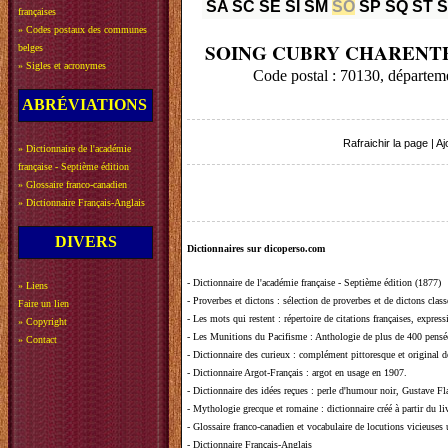
SA
SC
SE
SI
SM
SO
SP
SQ
ST
françaises
»
Codes postaux des communes
SOING CUBRY CHARENT
belges
»
Sigles et acronymes
Code postal : 70130, dépar
ABRÉVIATIONS
Rafraichir la page
|
Aj
»
Dictionnaire de l'académie
française - Septième édition
»
Glossaire franco-canadien
»
Dictionnaire Français-Anglais
DIVERS
Dictionnaires sur dicoperso.com
-
Dictionnaire de l'académie française - Septième édition (1877)
»
Liens
-
Proverbes et dictons
: sélection de proverbes et de dictons clas
Faire un lien
-
Les mots qui restent
: répertoire de citations françaises, expres
»
Copyright
-
Les Munitions du Pacifisme
: Anthologie de plus de 400 pensée
»
Contact
-
Dictionnaire des curieux
: complément pittoresque et original de
-
Dictionnaire Argot-Français
: argot en usage en 1907.
-
Dictionnaire des idées reçues
:
perle d'humour noir, Gustave Fla
-
Mythologie grecque et romaine
: dictionnaire créé à partir du 
-
Glossaire franco-canadien et vocabulaire de locutions vicieuses
-
Dictionnaire Français-Anglais