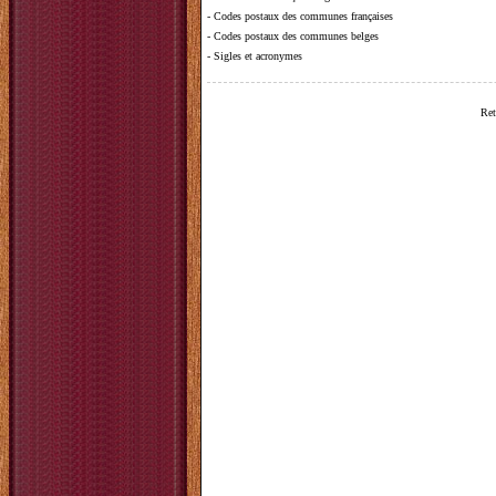
-
Codes postaux des communes françaises
-
Codes postaux des communes belges
-
Sigles et acronymes
Ret