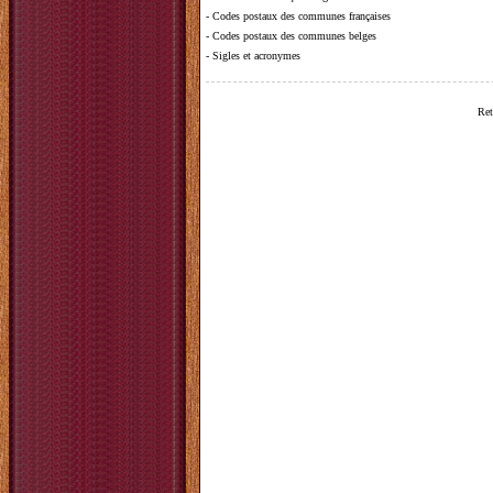
-
Codes postaux des communes françaises
-
Codes postaux des communes belges
-
Sigles et acronymes
Ret