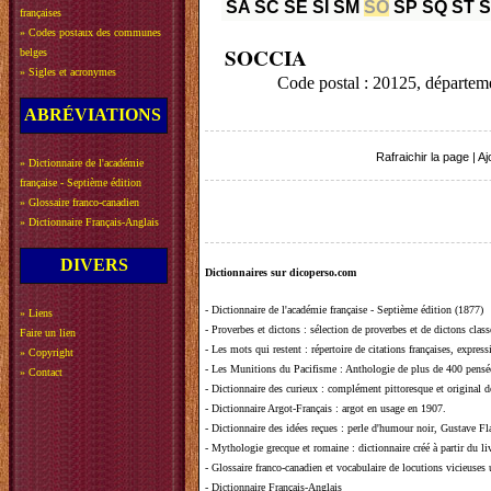
SA
SC
SE
SI
SM
SO
SP
SQ
ST
françaises
»
Codes postaux des communes
SOCCIA
belges
»
Sigles et acronymes
Code postal : 20125, départe
ABRÉVIATIONS
Rafraichir la page
|
Aj
»
Dictionnaire de l'académie
française - Septième édition
»
Glossaire franco-canadien
»
Dictionnaire Français-Anglais
DIVERS
Dictionnaires sur dicoperso.com
-
Dictionnaire de l'académie française - Septième édition (1877)
»
Liens
-
Proverbes et dictons
: sélection de proverbes et de dictons clas
Faire un lien
-
Les mots qui restent
: répertoire de citations françaises, expres
»
Copyright
-
Les Munitions du Pacifisme
: Anthologie de plus de 400 pensée
»
Contact
-
Dictionnaire des curieux
: complément pittoresque et original de
-
Dictionnaire Argot-Français
: argot en usage en 1907.
-
Dictionnaire des idées reçues
:
perle d'humour noir, Gustave Fla
-
Mythologie grecque et romaine
: dictionnaire créé à partir du 
-
Glossaire franco-canadien et vocabulaire de locutions vicieuses
-
Dictionnaire Français-Anglais