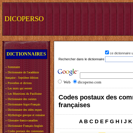
DICOPERSO
DICTIONNAIRES
ce dictionnaire
Rechercher dans le dictionnaire
»
Sommaire
»
Dictionnaire de l'académie
française - Septième édition
Web
dicoperso.com
»
Proverbes et dictons
»
Les mots qui restent
»
Les Munitions du Pacifisme
Codes postaux des co
»
Dictionnaire des curieux
françaises
»
Dictionnaire Argot-Français
»
Dictionnaire des idées reçues
»
Mythologie grecque et romaine
A
B
C
D
E
F
G
H
I
J
K
»
Glossaire franco-canadien
»
Dictionnaire Français-Anglais
»
Codes postaux des communes