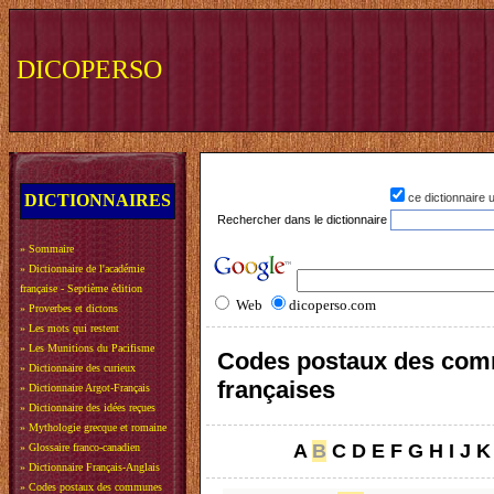
DICOPERSO
DICTIONNAIRES
ce dictionnaire
Rechercher dans le dictionnaire
»
Sommaire
»
Dictionnaire de l'académie
française - Septième édition
Web
dicoperso.com
»
Proverbes et dictons
»
Les mots qui restent
»
Les Munitions du Pacifisme
Codes postaux des co
»
Dictionnaire des curieux
françaises
»
Dictionnaire Argot-Français
»
Dictionnaire des idées reçues
»
Mythologie grecque et romaine
A
B
C
D
E
F
G
H
I
J
K
»
Glossaire franco-canadien
»
Dictionnaire Français-Anglais
»
Codes postaux des communes