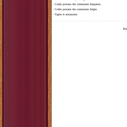
-
Codes postaux des communes françaises
-
Codes postaux des communes belges
-
Sigles et acronymes
Ret