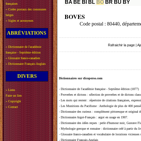
BA
BE
BI
BL
BO
BR
BU
BY
françaises
»
Codes postaux des communes
BOVES
belges
»
Sigles et acronymes
Code postal : 80440, départ
ABRÉVIATIONS
Rafraichir la page
|
Aj
»
Dictionnaire de l'académie
française - Septième édition
»
Glossaire franco-canadien
»
Dictionnaire Français-Anglais
DIVERS
Dictionnaires sur dicoperso.com
-
Dictionnaire de l'académie française - Septième édition (1877)
»
Liens
-
Proverbes et dictons
: sélection de proverbes et de dictons clas
Faire un lien
-
Les mots qui restent
: répertoire de citations françaises, expres
»
Copyright
-
Les Munitions du Pacifisme
: Anthologie de plus de 400 pensée
»
Contact
-
Dictionnaire des curieux
: complément pittoresque et original de
-
Dictionnaire Argot-Français
: argot en usage en 1907.
-
Dictionnaire des idées reçues
:
perle d'humour noir, Gustave Fla
-
Mythologie grecque et romaine
: dictionnaire créé à partir du 
-
Glossaire franco-canadien et vocabulaire de locutions vicieuses
-
Dictionnaire Français-Anglais