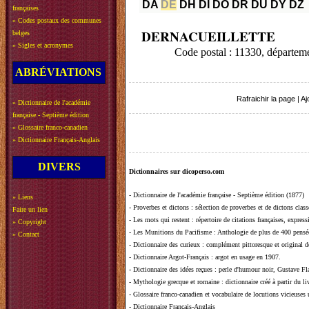
DA
DE
DH
DI
DO
DR
DU
DY
DZ
françaises
»
Codes postaux des communes
DERNACUEILLETTE
belges
»
Sigles et acronymes
Code postal : 11330, départe
ABRÉVIATIONS
Rafraichir la page
|
Aj
»
Dictionnaire de l'académie
française - Septième édition
»
Glossaire franco-canadien
»
Dictionnaire Français-Anglais
DIVERS
Dictionnaires sur dicoperso.com
-
Dictionnaire de l'académie française - Septième édition (1877)
»
Liens
-
Proverbes et dictons
: sélection de proverbes et de dictons clas
Faire un lien
-
Les mots qui restent
: répertoire de citations françaises, expres
»
Copyright
-
Les Munitions du Pacifisme
: Anthologie de plus de 400 pensée
»
Contact
-
Dictionnaire des curieux
: complément pittoresque et original de
-
Dictionnaire Argot-Français
: argot en usage en 1907.
-
Dictionnaire des idées reçues
:
perle d'humour noir, Gustave Fla
-
Mythologie grecque et romaine
: dictionnaire créé à partir du 
-
Glossaire franco-canadien et vocabulaire de locutions vicieuses
-
Dictionnaire Français-Anglais