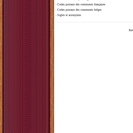
-
Codes postaux des communes françaises
-
Codes postaux des communes belges
-
Sigles et acronymes
Ret