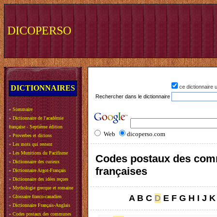
DICOPERSO
DICTIONNAIRES
ce dictionnaire
Rechercher dans le dictionnaire
»
Sommaire
»
Dictionnaire de l'académie
française - Septième édition
Web
dicoperso.com
»
Proverbes et dictons
»
Les mots qui restent
»
Les Munitions du Pacifisme
Codes postaux des co
»
Dictionnaire des curieux
françaises
»
Dictionnaire Argot-Français
»
Dictionnaire des idées reçues
»
Mythologie grecque et romaine
A
B
C
D
E
F
G
H
I
J
K
»
Glossaire franco-canadien
»
Dictionnaire Français-Anglais
»
Codes postaux des communes