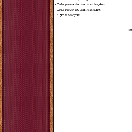
-
Codes postaux des communes françaises
-
Codes postaux des communes belges
-
Sigles et acronymes
Ret