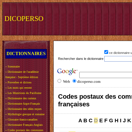
DICOPERSO
DICTIONNAIRES
ce dictionnaire
Rechercher dans le dictionnaire
»
Sommaire
»
Dictionnaire de l'académie
française - Septième édition
Web
dicoperso.com
»
Proverbes et dictons
»
Les mots qui restent
»
Les Munitions du Pacifisme
Codes postaux des co
»
Dictionnaire des curieux
françaises
»
Dictionnaire Argot-Français
»
Dictionnaire des idées reçues
»
Mythologie grecque et romaine
A
B
C
D
E
F
G
H
I
J
K
»
Glossaire franco-canadien
»
Dictionnaire Français-Anglais
»
Codes postaux des communes