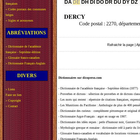
DA
DE
DH
DI
DO
DR
DU
DY
DZ
françaises
»
Codes postaux des communes
DERCY
belges
»
Sigles et acronymes
Code postal : 2270, départem
ABRÉVIATIONS
Rafraichir la page
|
Aj
»
Dictionnaire de l'académie
française - Septième édition
»
Glossaire franco-canadien
»
Dictionnaire Français-Anglais
DIVERS
Dictionnaires sur dicoperso.com
-
Dictionnaire de l'académie française - Septième édition (1877)
»
Liens
-
Proverbes et dictons
: sélection de proverbes et de dictons clas
Faire un lien
-
Les mots qui restent
: répertoire de citations françaises, expres
»
Copyright
-
Les Munitions du Pacifisme
: Anthologie de plus de 400 pensée
»
Contact
-
Dictionnaire des curieux
: complément pittoresque et original de
-
Dictionnaire Argot-Français
: argot en usage en 1907.
-
Dictionnaire des idées reçues
:
perle d'humour noir, Gustave Fla
-
Mythologie grecque et romaine
: dictionnaire créé à partir du 
-
Glossaire franco-canadien et vocabulaire de locutions vicieuses
-
Dictionnaire Français-Anglais