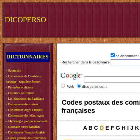
DICOPERSO
DICTIONNAIRES
ce dictionnaire
Rechercher dans le dictionnaire
»
Sommaire
»
Dictionnaire de l'académie
française - Septième édition
Web
dicoperso.com
»
Proverbes et dictons
»
Les mots qui restent
»
Les Munitions du Pacifisme
Codes postaux des co
»
Dictionnaire des curieux
françaises
»
Dictionnaire Argot-Français
»
Dictionnaire des idées reçues
»
Mythologie grecque et romaine
A
B
C
D
E
F
G
H
I
J
K
»
Glossaire franco-canadien
»
Dictionnaire Français-Anglais
»
Codes postaux des communes