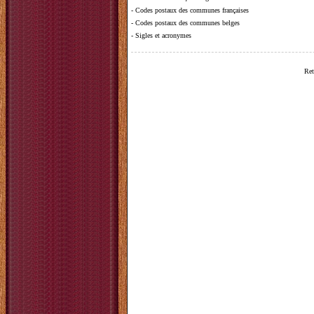
-
Codes postaux des communes françaises
-
Codes postaux des communes belges
-
Sigles et acronymes
Ret