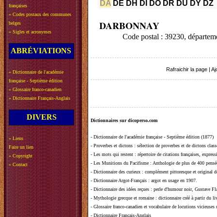
DA
DE
DH
DI
DO
DR
DU
DY
DZ
françaises
»
Codes postaux des communes
DARBONNAY
belges
»
Sigles et acronymes
Code postal : 39230, départe
ABRÉVIATIONS
Rafraichir la page
|
Aj
»
Dictionnaire de l'académie
française - Septième édition
»
Glossaire franco-canadien
»
Dictionnaire Français-Anglais
DIVERS
Dictionnaires sur dicoperso.com
-
Dictionnaire de l'académie française - Septième édition (1877)
»
Liens
-
Proverbes et dictons
: sélection de proverbes et de dictons clas
Faire un lien
-
Les mots qui restent
: répertoire de citations françaises, expres
»
Copyright
-
Les Munitions du Pacifisme
: Anthologie de plus de 400 pensée
»
Contact
-
Dictionnaire des curieux
: complément pittoresque et original de
-
Dictionnaire Argot-Français
: argot en usage en 1907.
-
Dictionnaire des idées reçues
:
perle d'humour noir, Gustave Fla
-
Mythologie grecque et romaine
: dictionnaire créé à partir du 
-
Glossaire franco-canadien et vocabulaire de locutions vicieuses
-
Dictionnaire Français-Anglais