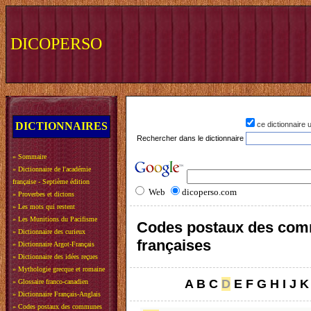
DICOPERSO
DICTIONNAIRES
ce dictionnaire
Rechercher dans le dictionnaire
»
Sommaire
»
Dictionnaire de l'académie
française - Septième édition
Web
dicoperso.com
»
Proverbes et dictons
»
Les mots qui restent
»
Les Munitions du Pacifisme
Codes postaux des co
»
Dictionnaire des curieux
françaises
»
Dictionnaire Argot-Français
»
Dictionnaire des idées reçues
»
Mythologie grecque et romaine
A
B
C
D
E
F
G
H
I
J
K
»
Glossaire franco-canadien
»
Dictionnaire Français-Anglais
»
Codes postaux des communes