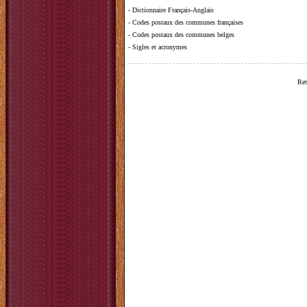
-
Dictionnaire Français-Anglais
-
Codes postaux des communes françaises
-
Codes postaux des communes belges
-
Sigles et acronymes
Ret