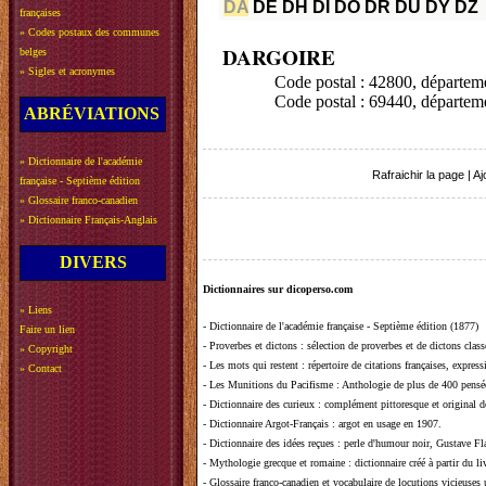
DA
DE
DH
DI
DO
DR
DU
DY
DZ
françaises
»
Codes postaux des communes
DARGOIRE
belges
»
Sigles et acronymes
Code postal : 42800, départe
Code postal : 69440, départ
ABRÉVIATIONS
»
Dictionnaire de l'académie
Rafraichir la page
|
Aj
française - Septième édition
»
Glossaire franco-canadien
»
Dictionnaire Français-Anglais
DIVERS
Dictionnaires sur dicoperso.com
»
Liens
-
Dictionnaire de l'académie française - Septième édition (1877)
Faire un lien
-
Proverbes et dictons
: sélection de proverbes et de dictons clas
»
Copyright
-
Les mots qui restent
: répertoire de citations françaises, expres
»
Contact
-
Les Munitions du Pacifisme
: Anthologie de plus de 400 pensée
-
Dictionnaire des curieux
: complément pittoresque et original de
-
Dictionnaire Argot-Français
: argot en usage en 1907.
-
Dictionnaire des idées reçues
:
perle d'humour noir, Gustave Fla
-
Mythologie grecque et romaine
: dictionnaire créé à partir du 
-
Glossaire franco-canadien et vocabulaire de locutions vicieuses