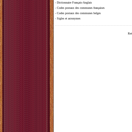
-
Dictionnaire Français-Anglais
-
Codes postaux des communes françaises
-
Codes postaux des communes belges
-
Sigles et acronymes
Ret