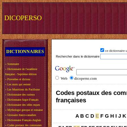
DICOPERSO
DICTIONNAIRES
ce dictionnaire
Rechercher dans le dictionnaire
»
Sommaire
»
Dictionnaire de l'académie
française - Septième édition
Web
dicoperso.com
»
Proverbes et dictons
»
Les mots qui restent
»
Les Munitions du Pacifisme
Codes postaux des co
»
Dictionnaire des curieux
françaises
»
Dictionnaire Argot-Français
»
Dictionnaire des idées reçues
»
Mythologie grecque et romaine
A
B
C
D
E
F
G
H
I
J
K
»
Glossaire franco-canadien
»
Dictionnaire Français-Anglais
»
Codes postaux des communes