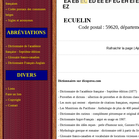
EA
EB
EC
ED
EE
EF
EG
EH
EI
E
françaises
EZ
»
Codes postaux des communes
belges
ECUELIN
»
Sigles et acronymes
Code postal : 59620, départe
ABRÉVIATIONS
»
Dictionnaire de l'académie
Rafraichir la page
|
Aj
française - Septième édition
»
Glossaire franco-canadien
»
Dictionnaire Français-Anglais
DIVERS
Dictionnaires sur dicoperso.com
»
Liens
-
Dictionnaire de l'académie française - Septième édition (1877)
Faire un lien
-
Proverbes et dictons
: sélection de proverbes et de dictons clas
»
Copyright
-
Les mots qui restent
: répertoire de citations françaises, expres
»
Contact
-
Les Munitions du Pacifisme
: Anthologie de plus de 400 pensée
-
Dictionnaire des curieux
: complément pittoresque et original de
-
Dictionnaire Argot-Français
: argot en usage en 1907.
-
Dictionnaire des idées reçues
:
perle d'humour noir, Gustave Fla
-
Mythologie grecque et romaine
: dictionnaire créé à partir du 
-
Glossaire franco-canadien et vocabulaire de locutions vicieuses