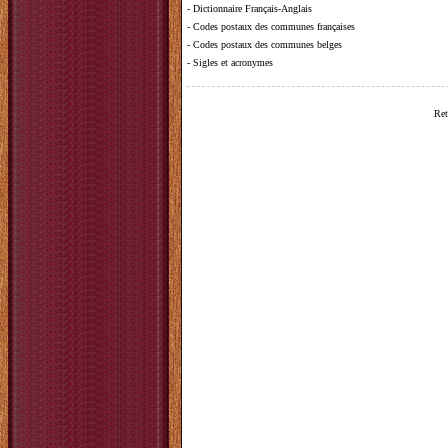
-
Dictionnaire Français-Anglais
-
Codes postaux des communes françaises
-
Codes postaux des communes belges
-
Sigles et acronymes
Ret