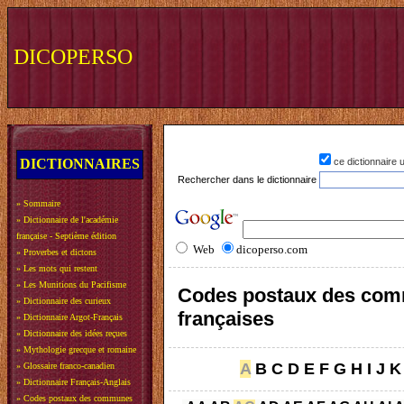
DICOPERSO
DICTIONNAIRES
ce dictionnaire
Rechercher dans le dictionnaire
»
Sommaire
»
Dictionnaire de l'académie
française - Septième édition
Web
dicoperso.com
»
Proverbes et dictons
»
Les mots qui restent
»
Les Munitions du Pacifisme
Codes postaux des co
»
Dictionnaire des curieux
françaises
»
Dictionnaire Argot-Français
»
Dictionnaire des idées reçues
»
Mythologie grecque et romaine
A
B
C
D
E
F
G
H
I
J
K
»
Glossaire franco-canadien
»
Dictionnaire Français-Anglais
»
Codes postaux des communes