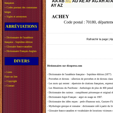
AA
AB
AC
AD
AE
AF
AG
AH
AI
A
françaises
AY
AZ
»
Codes postaux des communes
belges
ACHEY
»
Sigles et acronymes
Code postal : 70180, dépar
ABRÉVIATIONS
»
Dictionnaire de l'académie
Rafraichir la page
|
Aj
française - Septième édition
»
Glossaire franco-canadien
»
Dictionnaire Français-Anglais
DIVERS
Dictionnaires sur dicoperso.com
»
Liens
-
Dictionnaire de l'académie française - Septième édition (1877)
Faire un lien
-
Proverbes et dictons
: sélection de proverbes et de dictons clas
»
Copyright
-
Les mots qui restent
: répertoire de citations françaises, expres
»
Contact
-
Les Munitions du Pacifisme
: Anthologie de plus de 400 pensée
-
Dictionnaire des curieux
: complément pittoresque et original de
-
Dictionnaire Argot-Français
: argot en usage en 1907.
-
Dictionnaire des idées reçues
:
perle d'humour noir, Gustave Fla
-
Mythologie grecque et romaine
: dictionnaire créé à partir du 
-
Glossaire franco-canadien et vocabulaire de locutions vicieuses