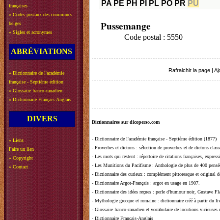
PA
PE
PH
PI
PL
PO
PR
PU
françaises
»
Codes postaux des communes
Pussemange
belges
»
Sigles et acronymes
Code postal : 5550
ABRÉVIATIONS
Rafraichir la page
|
Aj
»
Dictionnaire de l'académie
française - Septième édition
»
Glossaire franco-canadien
»
Dictionnaire Français-Anglais
DIVERS
Dictionnaires sur dicoperso.com
-
Dictionnaire de l'académie française - Septième édition (1877)
»
Liens
-
Proverbes et dictons
: sélection de proverbes et de dictons clas
Faire un lien
-
Les mots qui restent
: répertoire de citations françaises, expres
»
Copyright
-
Les Munitions du Pacifisme
: Anthologie de plus de 400 pensée
»
Contact
-
Dictionnaire des curieux
: complément pittoresque et original de
-
Dictionnaire Argot-Français
: argot en usage en 1907.
-
Dictionnaire des idées reçues
:
perle d'humour noir, Gustave Fla
-
Mythologie grecque et romaine
: dictionnaire créé à partir du 
-
Glossaire franco-canadien et vocabulaire de locutions vicieuses
-
Dictionnaire Français-Anglais