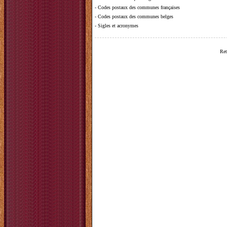
-
Codes postaux des communes françaises
-
Codes postaux des communes belges
-
Sigles et acronymes
Ret