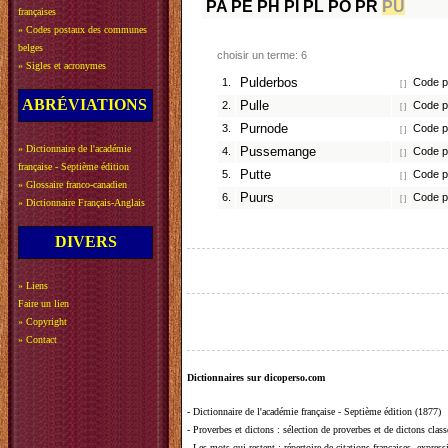
PA
PE
PH
PI
PL
PO
PR
PU
françaises
»
Codes postaux des communes
belges
choisir un terme: 6
»
Sigles et acronymes
1.
Pulderbos
Code po
[ ]
ABRÉVIATIONS
2.
Pulle
Code po
[ ]
3.
Purnode
Code po
[ ]
»
Dictionnaire de l'académie
4.
Pussemange
Code po
[ ]
française - Septième édition
5.
Putte
Code po
[ ]
»
Glossaire franco-canadien
6.
Puurs
Code po
[ ]
»
Dictionnaire Français-Anglais
DIVERS
»
Liens
Faire un lien
»
Copyright
»
Contact
Dictionnaires sur dicoperso.com
-
Dictionnaire de l'académie française - Septième édition (1877)
-
Proverbes et dictons
: sélection de proverbes et de dictons clas
-
Les mots qui restent
: répertoire de citations françaises, expres