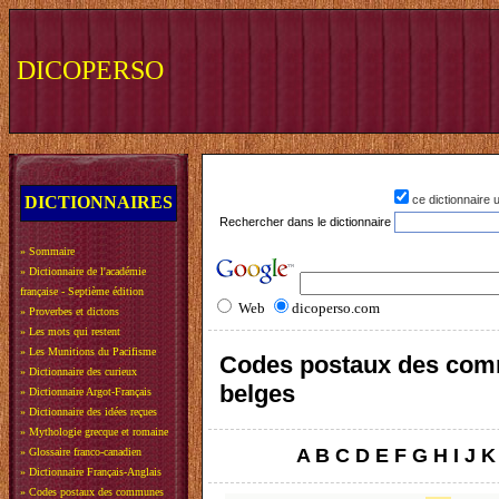
DICOPERSO
DICTIONNAIRES
ce dictionnaire
Rechercher dans le dictionnaire
»
Sommaire
»
Dictionnaire de l'académie
française - Septième édition
Web
dicoperso.com
»
Proverbes et dictons
»
Les mots qui restent
»
Les Munitions du Pacifisme
Codes postaux des co
»
Dictionnaire des curieux
belges
»
Dictionnaire Argot-Français
»
Dictionnaire des idées reçues
»
Mythologie grecque et romaine
A
B
C
D
E
F
G
H
I
J
K
»
Glossaire franco-canadien
»
Dictionnaire Français-Anglais
»
Codes postaux des communes