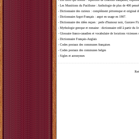
-
Les Munitions du Pacifisme
: Anthologie de plus de 400 pensée
-
Dictionnaire des curieux
: complément pittoresque et original de
-
Dictionnaire Argot-Français
: argot en usage en 1907.
-
Dictionnaire des idées reçues
:
perle d'humour noir, Gustave Fla
-
Mythologie grecque et romaine
: dictionnaire créé à partir du 
-
Glossaire franco-canadien et vocabulaire de locutions vicieuses
-
Dictionnaire Français-Anglais
-
Codes postaux des communes françaises
-
Codes postaux des communes belges
-
Sigles et acronymes
Ret