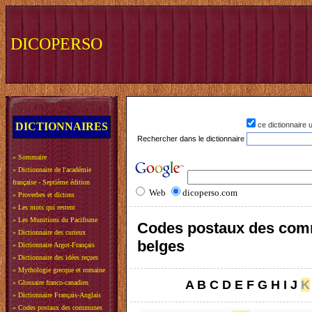
DICOPERSO
DICTIONNAIRES
ce dictionnaire
Rechercher dans le dictionnaire
»
Sommaire
»
Dictionnaire de l'académie
française - Septième édition
Web
dicoperso.com
»
Proverbes et dictons
»
Les mots qui restent
»
Les Munitions du Pacifisme
Codes postaux des co
»
Dictionnaire des curieux
belges
»
Dictionnaire Argot-Français
»
Dictionnaire des idées reçues
»
Mythologie grecque et romaine
A
B
C
D
E
F
G
H
I
J
K
»
Glossaire franco-canadien
»
Dictionnaire Français-Anglais
»
Codes postaux des communes