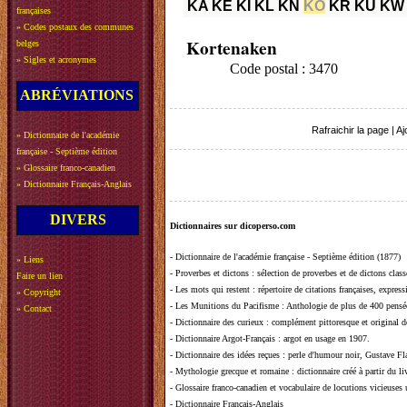
KA
KE
KI
KL
KN
KO
KR
KU
KW
françaises
»
Codes postaux des communes
Kortenaken
belges
»
Sigles et acronymes
Code postal : 3470
ABRÉVIATIONS
Rafraichir la page
|
Aj
»
Dictionnaire de l'académie
française - Septième édition
»
Glossaire franco-canadien
»
Dictionnaire Français-Anglais
DIVERS
Dictionnaires sur dicoperso.com
-
Dictionnaire de l'académie française - Septième édition (1877)
»
Liens
-
Proverbes et dictons
: sélection de proverbes et de dictons clas
Faire un lien
-
Les mots qui restent
: répertoire de citations françaises, expres
»
Copyright
-
Les Munitions du Pacifisme
: Anthologie de plus de 400 pensée
»
Contact
-
Dictionnaire des curieux
: complément pittoresque et original de
-
Dictionnaire Argot-Français
: argot en usage en 1907.
-
Dictionnaire des idées reçues
:
perle d'humour noir, Gustave Fla
-
Mythologie grecque et romaine
: dictionnaire créé à partir du 
-
Glossaire franco-canadien et vocabulaire de locutions vicieuses
-
Dictionnaire Français-Anglais