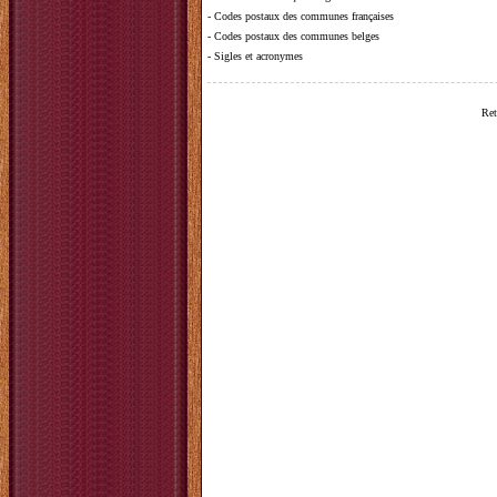
-
Codes postaux des communes françaises
-
Codes postaux des communes belges
-
Sigles et acronymes
Ret