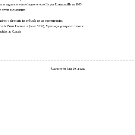
s et arguments contre la guerre recueillis par Ermenonville en 1933
 divers dictionnaires.
ubert y répertorie les préjugés de ses contemporains
livre de Pierre Commelin (né en 1837),
Mythologie grecque et romaine
.
 usitées au Canada
Retourner en haut de la page