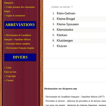
françaises
choisir un terme: 7
»
Codes postaux des communes
belges
1.
Klein-Gelmen
»
Sigles et acronymes
2.
Kleine-Brogel
ABRÉVIATIONS
3.
Kleine-Spouwen
4.
Klemskerke
5.
Klerken
»
Dictionnaire de l'académie
française - Septième édition
6.
Kluisbergen
»
Glossaire franco-canadien
7.
Kluizen
»
Dictionnaire Français-Anglais
DIVERS
»
Liens
Faire un lien
»
Copyright
»
Contact
Dictionnaires sur dicoperso.com
-
Dictionnaire de l'académie française - Septième édition (1877)
-
Proverbes et dictons
: sélection de proverbes et de dictons clas
-
Les mots qui restent
: répertoire de citations françaises, expres