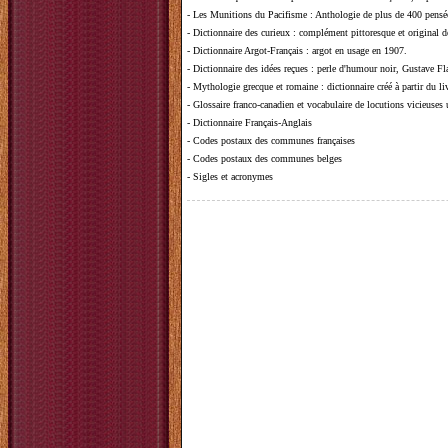
-
Les Munitions du Pacifisme
: Anthologie de plus de 400 pensée
-
Dictionnaire des curieux
: complément pittoresque et original de
-
Dictionnaire Argot-Français
: argot en usage en 1907.
-
Dictionnaire des idées reçues
:
perle d'humour noir, Gustave Fla
-
Mythologie grecque et romaine
: dictionnaire créé à partir du 
-
Glossaire franco-canadien et vocabulaire de locutions vicieuses
-
Dictionnaire Français-Anglais
-
Codes postaux des communes françaises
-
Codes postaux des communes belges
-
Sigles et acronymes