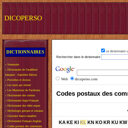
DICOPERSO
DICTIONNAIRES
ce dictionnaire
Rechercher dans le dictionnaire
»
Sommaire
»
Dictionnaire de l'académie
française - Septième édition
Web
dicoperso.com
»
Proverbes et dictons
»
Les mots qui restent
»
Les Munitions du Pacifisme
Codes postaux des com
»
Dictionnaire des curieux
»
Dictionnaire Argot-Français
»
Dictionnaire des idées reçues
»
Mythologie grecque et romaine
»
Glossaire franco-canadien
»
Dictionnaire Français-Anglais
KA
KE
KI
KL
KN
KO
KR
KU
KW
»
Codes postaux des communes