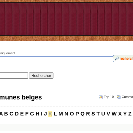
 uniquement
munes belges
Top 10
Commen
A
B
C
D
E
F
G
H
I
J
K
L
M
N
O
P
Q
R
S
T
U
V
W
X
Y
Z