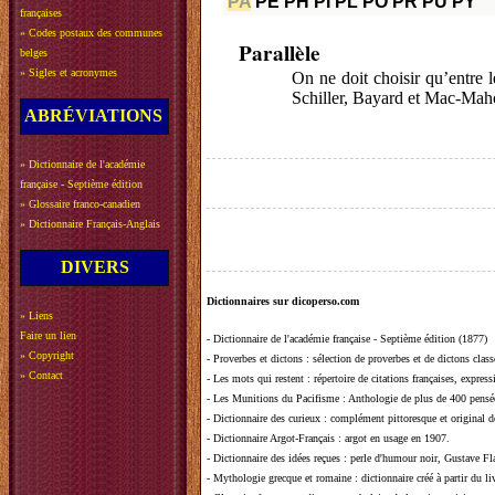
PA
PE
PH
PI
PL
PO
PR
PU
PY
françaises
»
Codes postaux des communes
Parallèle
belges
»
Sigles et acronymes
On ne doit choisir qu’entre 
Schiller, Bayard et Mac-Maho
ABRÉVIATIONS
»
Dictionnaire de l'académie
française - Septième édition
»
Glossaire franco-canadien
»
Dictionnaire Français-Anglais
DIVERS
Dictionnaires sur dicoperso.com
»
Liens
Faire un lien
-
Dictionnaire de l'académie française - Septième édition (1877)
»
Copyright
-
Proverbes et dictons
: sélection de proverbes et de dictons clas
»
Contact
-
Les mots qui restent
: répertoire de citations françaises, expres
-
Les Munitions du Pacifisme
: Anthologie de plus de 400 pensée
-
Dictionnaire des curieux
: complément pittoresque et original de
-
Dictionnaire Argot-Français
: argot en usage en 1907.
-
Dictionnaire des idées reçues
:
perle d'humour noir, Gustave Fla
-
Mythologie grecque et romaine
: dictionnaire créé à partir du 