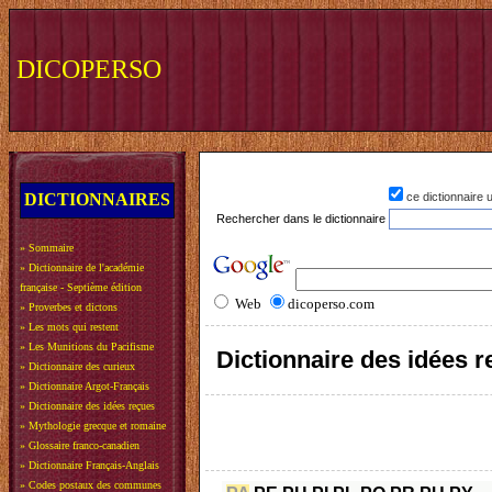
DICOPERSO
DICTIONNAIRES
ce dictionnaire
Rechercher dans le dictionnaire
»
Sommaire
»
Dictionnaire de l'académie
française - Septième édition
Web
dicoperso.com
»
Proverbes et dictons
»
Les mots qui restent
»
Les Munitions du Pacifisme
Dictionnaire des idées 
»
Dictionnaire des curieux
»
Dictionnaire Argot-Français
»
Dictionnaire des idées reçues
»
Mythologie grecque et romaine
»
Glossaire franco-canadien
»
Dictionnaire Français-Anglais
»
Codes postaux des communes