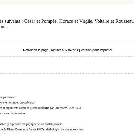
les suivants : César et Pompée, Horace et Virgile, Voltaire et Rouss
n...
Rafraichir la page
|
Ajouter aux favoris
|
Version pour imprimer
sés par thème.
sions et formules proverbiales
s et arguments contre la guerre recueillis par Ermenonville en 1933
 divers dictionnaires.
ubert y répertorie les préjugés de ses contemporains
livre de Pierre Commelin (né en 1837),
Mythologie grecque et romaine
.