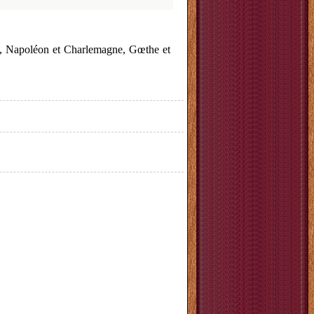
eau, Napoléon et Charlemagne, Gœthe et