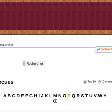
 uniquement
reçues
Top 10
Commen
A
B
C
D
E
F
G
H
I
J
K
L
M
N
O
P
Q
R
S
T
U
V
W
Y
Œ