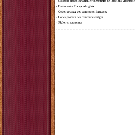
-
Glossaire franco-canadien et vocabulaire de locutions vicieuses
-
Dictionnaire Français-Anglais
-
Codes postaux des communes françaises
-
Codes postaux des communes belges
-
Sigles et acronymes