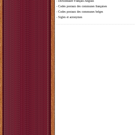
-
Dictionnaire Français-Anglais
-
Codes postaux des communes françaises
-
Codes postaux des communes belges
-
Sigles et acronymes