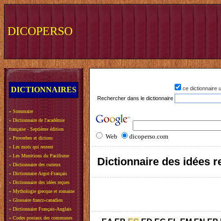
DICOPERSO
DICTIONNAIRES
ce dictionnaire
Rechercher dans le dictionnaire
»
Sommaire
»
Dictionnaire de l'académie
française - Septième édition
Web
dicoperso.com
»
Proverbes et dictons
»
Les mots qui restent
»
Les Munitions du Pacifisme
Dictionnaire des idées 
»
Dictionnaire des curieux
»
Dictionnaire Argot-Français
»
Dictionnaire des idées reçues
»
Mythologie grecque et romaine
»
Glossaire franco-canadien
»
Dictionnaire Français-Anglais
»
Codes postaux des communes