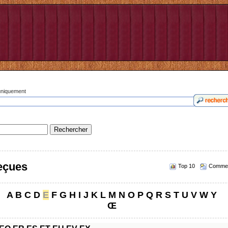
 uniquement
reçues
Top 10
Commen
A
B
C
D
E
F
G
H
I
J
K
L
M
N
O
P
Q
R
S
T
U
V
W
Y
Œ