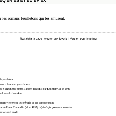
EQ
ER
ES
ET
EU
EV
EX
r les romans-feuilletons qui les amusent.
Rafraichir la page
|
Ajouter aux favoris
|
Version pour imprimer
sés par thème.
sions et formules proverbiales
s et arguments contre la guerre recueillis par Ermenonville en 1933
 divers dictionnaires.
ubert y répertorie les préjugés de ses contemporains
livre de Pierre Commelin (né en 1837),
Mythologie grecque et romaine
.
 usitées au Canada