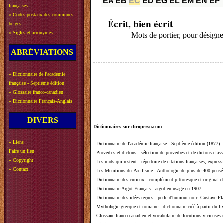
EA
EB
EC
ED
EG
EL
EM
EN
EP
françaises
»
Codes postaux des communes
Écrit, bien écrit
belges
»
Sigles et acronymes
Mots de portier, pour désigne
ABRÉVIATIONS
»
Dictionnaire de l'académie
française - Septième édition
»
Glossaire franco-canadien
»
Dictionnaire Français-Anglais
DIVERS
Dictionnaires sur dicoperso.com
»
Liens
-
Dictionnaire de l'académie française - Septième édition (1877)
Faire un lien
-
Proverbes et dictons
: sélection de proverbes et de dictons clas
»
Copyright
-
Les mots qui restent
: répertoire de citations françaises, expres
»
Contact
-
Les Munitions du Pacifisme
: Anthologie de plus de 400 pensée
-
Dictionnaire des curieux
: complément pittoresque et original de
-
Dictionnaire Argot-Français
: argot en usage en 1907.
-
Dictionnaire des idées reçues
:
perle d'humour noir, Gustave Fla
-
Mythologie grecque et romaine
: dictionnaire créé à partir du 
-
Glossaire franco-canadien et vocabulaire de locutions vicieuses