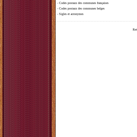
-
Codes postaux des communes françaises
-
Codes postaux des communes belges
-
Sigles et acronymes
Ret