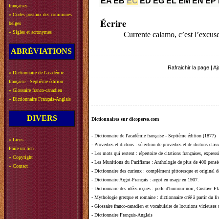
EA
EB
EC
ED
EG
EL
EM
EN
EP
françaises
»
Codes postaux des communes
Écrire
belges
»
Sigles et acronymes
Currente calamo, c’est l’excuse
ABRÉVIATIONS
Rafraichir la page
|
Aj
»
Dictionnaire de l'académie
française - Septième édition
»
Glossaire franco-canadien
»
Dictionnaire Français-Anglais
DIVERS
Dictionnaires sur dicoperso.com
-
Dictionnaire de l'académie française - Septième édition (1877)
»
Liens
-
Proverbes et dictons
: sélection de proverbes et de dictons clas
Faire un lien
-
Les mots qui restent
: répertoire de citations françaises, expres
»
Copyright
-
Les Munitions du Pacifisme
: Anthologie de plus de 400 pensée
»
Contact
-
Dictionnaire des curieux
: complément pittoresque et original de
-
Dictionnaire Argot-Français
: argot en usage en 1907.
-
Dictionnaire des idées reçues
:
perle d'humour noir, Gustave Fla
-
Mythologie grecque et romaine
: dictionnaire créé à partir du 
-
Glossaire franco-canadien et vocabulaire de locutions vicieuses
-
Dictionnaire Français-Anglais