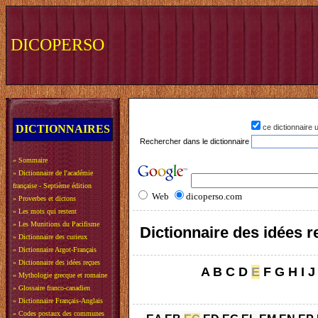
DICOPERSO
DICTIONNAIRES
ce dictionnaire
Rechercher dans le dictionnaire
»
Sommaire
»
Dictionnaire de l'académie
française - Septième édition
Web
dicoperso.com
»
Proverbes et dictons
»
Les mots qui restent
»
Les Munitions du Pacifisme
Dictionnaire des idées 
»
Dictionnaire des curieux
»
Dictionnaire Argot-Français
»
Dictionnaire des idées reçues
A
B
C
D
E
F
G
H
I
J
»
Mythologie grecque et romaine
»
Glossaire franco-canadien
»
Dictionnaire Français-Anglais
»
Codes postaux des communes