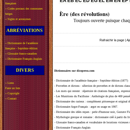
EA
EB
EC
ED
EG
EL
EM
EN
EP
françaises
»
Codes postaux des communes
Ère (des révolutions)
belges
»
Sigles et acronymes
Toujours ouverte puisque cha
ABRÉVIATIONS
Rafraichir la page
|
Aj
»
Dictionnaire de l'académie
française - Septième édition
»
Glossaire franco-canadien
»
Dictionnaire Français-Anglais
DIVERS
Dictionnaires sur dicoperso.com
-
Dictionnaire de l'académie française - Septième édition (1877)
»
Liens
-
Proverbes et dictons
: sélection de proverbes et de dictons clas
Faire un lien
-
Les mots qui restent
: répertoire de citations françaises, expres
»
Copyright
-
Les Munitions du Pacifisme
: Anthologie de plus de 400 pensée
»
Contact
-
Dictionnaire des curieux
: complément pittoresque et original de
-
Dictionnaire Argot-Français
: argot en usage en 1907.
-
Dictionnaire des idées reçues
:
perle d'humour noir, Gustave Fla
-
Mythologie grecque et romaine
: dictionnaire créé à partir du 
-
Glossaire franco-canadien et vocabulaire de locutions vicieuses
-
Dictionnaire Français-Anglais