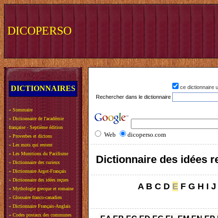
DICOPERSO
DICTIONNAIRES
ce dictionnaire
Rechercher dans le dictionnaire
»
Sommaire
»
Dictionnaire de l'académie
française - Septième édition
Web
dicoperso.com
»
Proverbes et dictons
»
Les mots qui restent
»
Les Munitions du Pacifisme
Dictionnaire des idées 
»
Dictionnaire des curieux
»
Dictionnaire Argot-Français
»
Dictionnaire des idées reçues
A
B
C
D
E
F
G
H
I
J
»
Mythologie grecque et romaine
»
Glossaire franco-canadien
»
Dictionnaire Français-Anglais
»
Codes postaux des communes