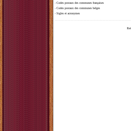
-
Codes postaux des communes françaises
-
Codes postaux des communes belges
-
Sigles et acronymes
Ret