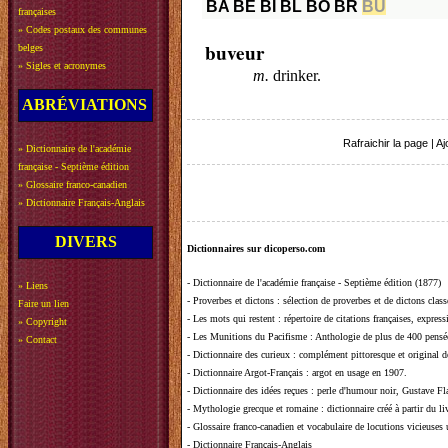
BA
BE
BI
BL
BO
BR
BU
françaises
»
Codes postaux des communes
buveur
belges
»
Sigles et acronymes
m.
drinker.
ABRÉVIATIONS
Rafraichir la page
|
Aj
»
Dictionnaire de l'académie
française - Septième édition
»
Glossaire franco-canadien
»
Dictionnaire Français-Anglais
DIVERS
Dictionnaires sur dicoperso.com
-
Dictionnaire de l'académie française - Septième édition (1877)
»
Liens
-
Proverbes et dictons
: sélection de proverbes et de dictons clas
Faire un lien
-
Les mots qui restent
: répertoire de citations françaises, expres
»
Copyright
-
Les Munitions du Pacifisme
: Anthologie de plus de 400 pensée
»
Contact
-
Dictionnaire des curieux
: complément pittoresque et original de
-
Dictionnaire Argot-Français
: argot en usage en 1907.
-
Dictionnaire des idées reçues
:
perle d'humour noir, Gustave Fla
-
Mythologie grecque et romaine
: dictionnaire créé à partir du 
-
Glossaire franco-canadien et vocabulaire de locutions vicieuses
-
Dictionnaire Français-Anglais