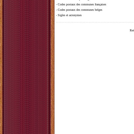
-
Codes postaux des communes françaises
-
Codes postaux des communes belges
-
Sigles et acronymes
Ret