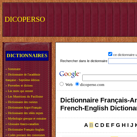
DICOPERSO
DICTIONNAIRES
ce dictionnaire
Rechercher dans le dictionnaire
»
Sommaire
»
Dictionnaire de l'académie
française - Septième édition
Web
dicoperso.com
»
Proverbes et dictons
»
Les mots qui restent
»
Les Munitions du Pacifisme
Dictionnaire Français-An
»
Dictionnaire des curieux
French-English Dictiona
»
Dictionnaire Argot-Français
»
Dictionnaire des idées reçues
»
Mythologie grecque et romaine
A
B
C
D
E
F
G
H
I
J
»
Glossaire franco-canadien
»
Dictionnaire Français-Anglais
»
Codes postaux des communes