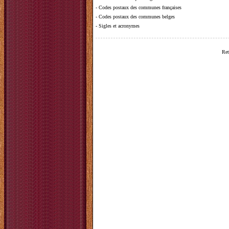
-
Codes postaux des communes françaises
-
Codes postaux des communes belges
-
Sigles et acronymes
Ret