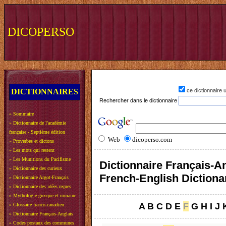
DICOPERSO
DICTIONNAIRES
ce dictionnaire
Rechercher dans le dictionnaire
»
Sommaire
»
Dictionnaire de l'académie
française - Septième édition
Web
dicoperso.com
»
Proverbes et dictons
»
Les mots qui restent
»
Les Munitions du Pacifisme
Dictionnaire Français-An
»
Dictionnaire des curieux
French-English Dictiona
»
Dictionnaire Argot-Français
»
Dictionnaire des idées reçues
»
Mythologie grecque et romaine
A
B
C
D
E
F
G
H
I
J
»
Glossaire franco-canadien
»
Dictionnaire Français-Anglais
»
Codes postaux des communes