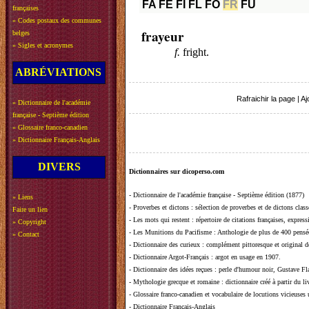
FA
FE
FI
FL
FO
FR
FU
françaises
»
Codes postaux des communes
frayeur
belges
»
Sigles et acronymes
f.
fright.
ABRÉVIATIONS
Rafraichir la page
|
Aj
»
Dictionnaire de l'académie
française - Septième édition
»
Glossaire franco-canadien
»
Dictionnaire Français-Anglais
DIVERS
Dictionnaires sur dicoperso.com
-
Dictionnaire de l'académie française - Septième édition (1877)
»
Liens
-
Proverbes et dictons
: sélection de proverbes et de dictons clas
Faire un lien
-
Les mots qui restent
: répertoire de citations françaises, expres
»
Copyright
-
Les Munitions du Pacifisme
: Anthologie de plus de 400 pensée
»
Contact
-
Dictionnaire des curieux
: complément pittoresque et original de
-
Dictionnaire Argot-Français
: argot en usage en 1907.
-
Dictionnaire des idées reçues
:
perle d'humour noir, Gustave Fla
-
Mythologie grecque et romaine
: dictionnaire créé à partir du 
-
Glossaire franco-canadien et vocabulaire de locutions vicieuses
-
Dictionnaire Français-Anglais