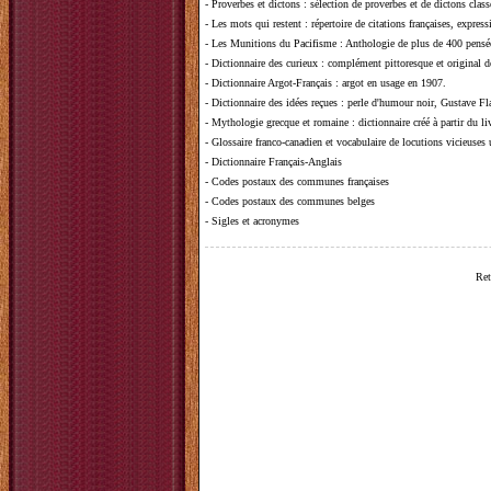
-
Proverbes et dictons
: sélection de proverbes et de dictons clas
-
Les mots qui restent
: répertoire de citations françaises, expres
-
Les Munitions du Pacifisme
: Anthologie de plus de 400 pensée
-
Dictionnaire des curieux
: complément pittoresque et original de
-
Dictionnaire Argot-Français
: argot en usage en 1907.
-
Dictionnaire des idées reçues
:
perle d'humour noir, Gustave Fla
-
Mythologie grecque et romaine
: dictionnaire créé à partir du 
-
Glossaire franco-canadien et vocabulaire de locutions vicieuses
-
Dictionnaire Français-Anglais
-
Codes postaux des communes françaises
-
Codes postaux des communes belges
-
Sigles et acronymes
Ret