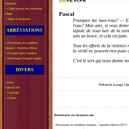
PA
PE
PI
PR
françaises
»
Codes postaux des communes
Pascal
belges
»
Sigles et acronymes
Pourquoi me tuez-vous? — Eh
l'eau? Mon ami, si vous demeur
ABRÉVIATIONS
injuste de vous tuer de la sor
suis un brave, et cela est juste
.
»
Dictionnaire de l'académie
Tous les efforts de la violence 
française - Septième édition
la vérité ne peuvent rien pour 
»
Glossaire franco-canadien
»
Dictionnaire Français-Anglais
C'est le sort qui nous donne no
DIVERS
»
Liens
Rafraichir la page
|
Aj
Faire un lien
»
Copyright
»
Contact
Dictionnaires sur dicoperso.com
-
Dictionnaire de l'académie française - Septième édition (1877)