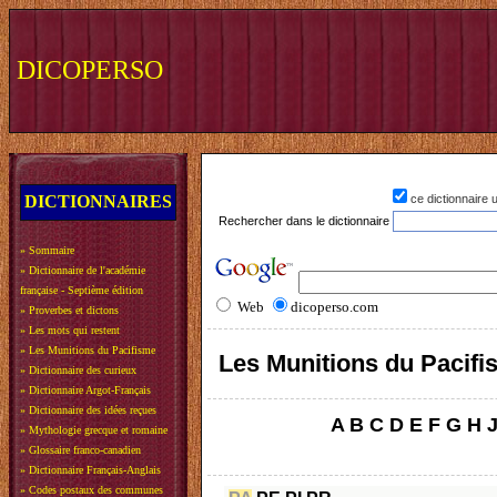
DICOPERSO
DICTIONNAIRES
ce dictionnaire
Rechercher dans le dictionnaire
»
Sommaire
»
Dictionnaire de l'académie
française - Septième édition
Web
dicoperso.com
»
Proverbes et dictons
»
Les mots qui restent
»
Les Munitions du Pacifisme
Les Munitions du Pacif
»
Dictionnaire des curieux
»
Dictionnaire Argot-Français
»
Dictionnaire des idées reçues
A
B
C
D
E
F
G
H
»
Mythologie grecque et romaine
»
Glossaire franco-canadien
»
Dictionnaire Français-Anglais
»
Codes postaux des communes