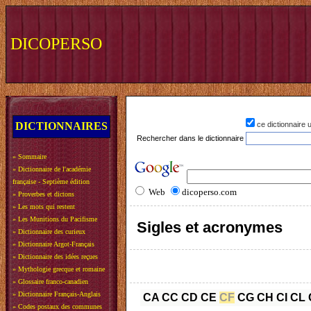
DICOPERSO
DICTIONNAIRES
ce dictionnaire
Rechercher dans le dictionnaire
»
Sommaire
»
Dictionnaire de l'académie
française - Septième édition
Web
dicoperso.com
»
Proverbes et dictons
»
Les mots qui restent
»
Les Munitions du Pacifisme
Sigles et acronymes
»
Dictionnaire des curieux
»
Dictionnaire Argot-Français
»
Dictionnaire des idées reçues
»
Mythologie grecque et romaine
»
Glossaire franco-canadien
»
Dictionnaire Français-Anglais
CA
CC
CD
CE
CF
CG
CH
CI
CL
»
Codes postaux des communes