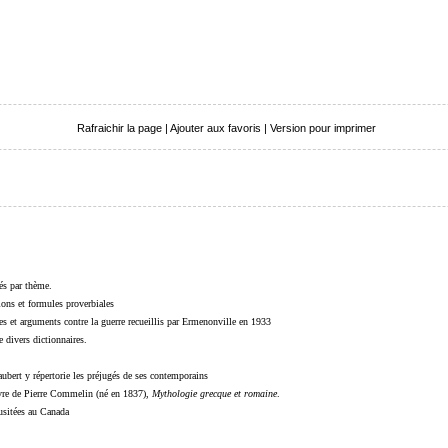
Rafraichir la page
|
Ajouter aux favoris
|
Version pour imprimer
sés par thème.
sions et formules proverbiales
s et arguments contre la guerre recueillis par Ermenonville en 1933
 divers dictionnaires.
ubert y répertorie les préjugés de ses contemporains
livre de Pierre Commelin (né en 1837),
Mythologie grecque et romaine
.
 usitées au Canada