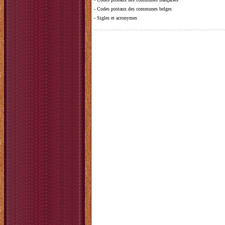
-
Codes postaux des communes belges
-
Sigles et acronymes