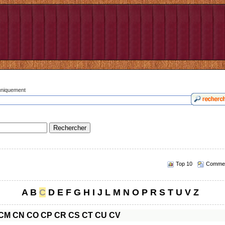
 uniquement
Top 10
Commen
A
B
C
D
E
F
G
H
I
J
L
M
N
O
P
R
S
T
U
V
Z
CM
CN
CO
CP
CR
CS
CT
CU
CV