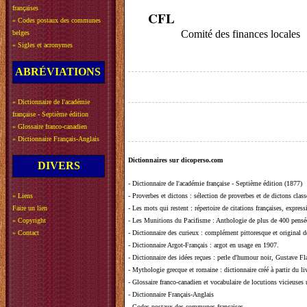
françaises
CFL
»
Codes postaux des communes
Comité des finances locales
belges
»
Sigles et acronymes
ABRÉVIATIONS
»
Dictionnaire de l'académie
française - Septième édition
»
Glossaire franco-canadien
»
Dictionnaire Français-Anglais
Dictionnaires sur dicoperso.com
DIVERS
-
Dictionnaire de l'académie française - Septième édition (1877)
»
Liens
-
Proverbes et dictons
: sélection de proverbes et de dictons clas
Faire un lien
-
Les mots qui restent
: répertoire de citations françaises, expres
»
Copyright
-
Les Munitions du Pacifisme
: Anthologie de plus de 400 pensée
»
Contact
-
Dictionnaire des curieux
: complément pittoresque et original de
-
Dictionnaire Argot-Français
: argot en usage en 1907.
-
Dictionnaire des idées reçues
:
perle d'humour noir, Gustave Fla
-
Mythologie grecque et romaine
: dictionnaire créé à partir du 
-
Glossaire franco-canadien et vocabulaire de locutions vicieuses
-
Dictionnaire Français-Anglais
-
Codes postaux des communes françaises