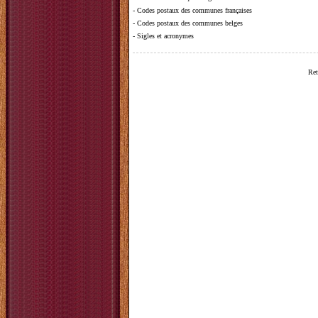
-
Codes postaux des communes françaises
-
Codes postaux des communes belges
-
Sigles et acronymes
Ret