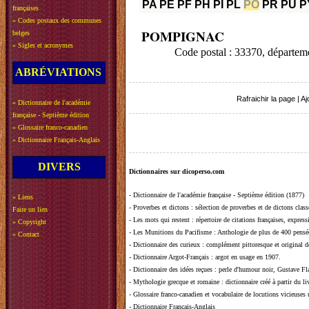
PA
PE
PF
PH
PI
PL
PO
PR
PU
P
françaises
»
Codes postaux des communes
POMPIGNAC
belges
»
Sigles et acronymes
Code postal : 33370, départ
ABRÉVIATIONS
Rafraichir la page
|
Aj
»
Dictionnaire de l'académie
française - Septième édition
»
Glossaire franco-canadien
»
Dictionnaire Français-Anglais
DIVERS
Dictionnaires sur dicoperso.com
-
Dictionnaire de l'académie française - Septième édition (1877)
»
Liens
-
Proverbes et dictons
: sélection de proverbes et de dictons clas
Faire un lien
-
Les mots qui restent
: répertoire de citations françaises, expres
»
Copyright
-
Les Munitions du Pacifisme
: Anthologie de plus de 400 pensée
»
Contact
-
Dictionnaire des curieux
: complément pittoresque et original de
-
Dictionnaire Argot-Français
: argot en usage en 1907.
-
Dictionnaire des idées reçues
:
perle d'humour noir, Gustave Fla
-
Mythologie grecque et romaine
: dictionnaire créé à partir du 
-
Glossaire franco-canadien et vocabulaire de locutions vicieuses
-
Dictionnaire Français-Anglais