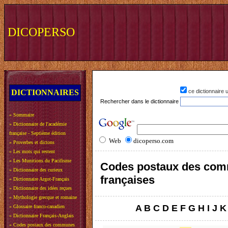
DICOPERSO
DICTIONNAIRES
ce dictionnaire
Rechercher dans le dictionnaire
»
Sommaire
»
Dictionnaire de l'académie
française - Septième édition
Web
dicoperso.com
»
Proverbes et dictons
»
Les mots qui restent
»
Les Munitions du Pacifisme
Codes postaux des co
»
Dictionnaire des curieux
françaises
»
Dictionnaire Argot-Français
»
Dictionnaire des idées reçues
»
Mythologie grecque et romaine
A
B
C
D
E
F
G
H
I
J
K
»
Glossaire franco-canadien
»
Dictionnaire Français-Anglais
»
Codes postaux des communes