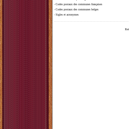
-
Codes postaux des communes françaises
-
Codes postaux des communes belges
-
Sigles et acronymes
Ret