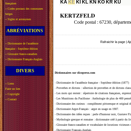
KA
KE
KI
KL
KN
KO
KR
KU
françaises
»
Codes postaux des communes
KERTZFELD
belges
»
Sigles et acronymes
Code postal : 67230, départ
ABRÉVIATIONS
Rafraichir la page
|
Aj
»
Dictionnaire de l'académie
française - Septième édition
»
Glossaire franco-canadien
»
Dictionnaire Français-Anglais
DIVERS
Dictionnaires sur dicoperso.com
-
Dictionnaire de l'académie française - Septième édition (1877)
»
Liens
-
Proverbes et dictons
: sélection de proverbes et de dictons clas
Faire un lien
-
Les mots qui restent
: répertoire de citations françaises, expres
»
Copyright
-
Les Munitions du Pacifisme
: Anthologie de plus de 400 pensée
»
Contact
-
Dictionnaire des curieux
: complément pittoresque et original de
-
Dictionnaire Argot-Français
: argot en usage en 1907.
-
Dictionnaire des idées reçues
:
perle d'humour noir, Gustave Fla
-
Mythologie grecque et romaine
: dictionnaire créé à partir du 
-
Glossaire franco-canadien et vocabulaire de locutions vicieuses
-
Dictionnaire Français-Anglais