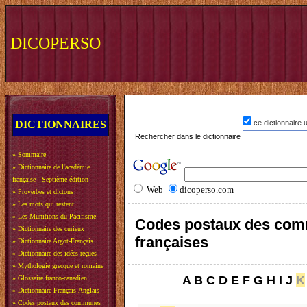
DICOPERSO
DICTIONNAIRES
ce dictionnaire
Rechercher dans le dictionnaire
»
Sommaire
»
Dictionnaire de l'académie
française - Septième édition
Web
dicoperso.com
»
Proverbes et dictons
»
Les mots qui restent
»
Les Munitions du Pacifisme
Codes postaux des co
»
Dictionnaire des curieux
françaises
»
Dictionnaire Argot-Français
»
Dictionnaire des idées reçues
»
Mythologie grecque et romaine
A
B
C
D
E
F
G
H
I
J
K
»
Glossaire franco-canadien
»
Dictionnaire Français-Anglais
»
Codes postaux des communes